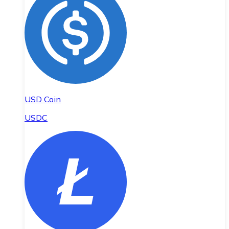
USD Coin
USDC