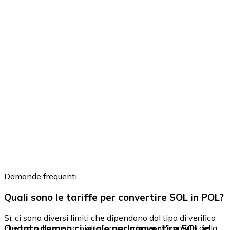
Domande frequenti
Quali sono le tariffe per convertire SOL in POL?
Sì, ci sono diversi limiti che dipendono dal tipo di verifica
Quanto tempo ci vuole per convertire SOL in
che hai sulla nostra piattaforma. In base all'importo della