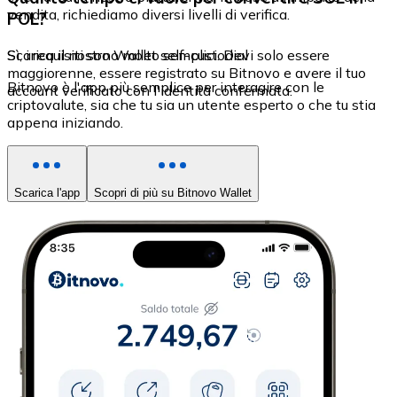
vendita, richiediamo diversi livelli di verifica.
POL?
Sì, i requisiti sono molto semplici. Devi solo essere
Scarica il nostro Wallet self-custodial
maggiorenne, essere registrato su Bitnovo e avere il tuo
Bitnovo è l'app più semplice per interagire con le
account verificato con l'identità confermata.
criptovalute, sia che tu sia un utente esperto o che tu stia
appena iniziando.
Scarica l'app
Scopri di più su Bitnovo Wallet