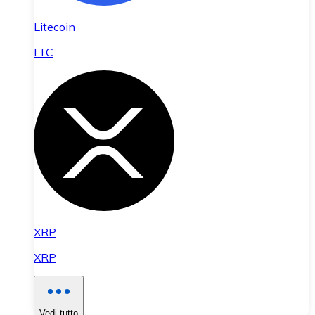
Litecoin
LTC
XRP
XRP
Vedi tutto