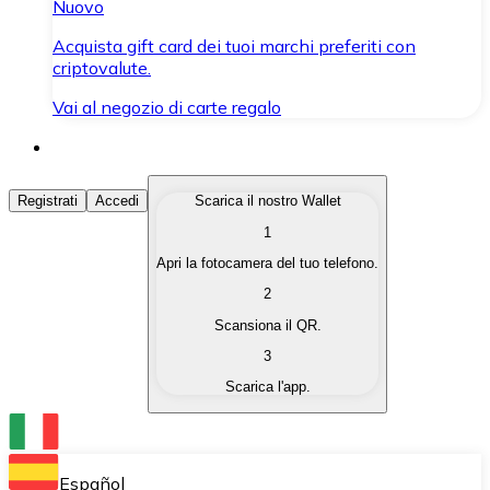
Nuovo
Acquista gift card dei tuoi marchi preferiti con
criptovalute.
Vai al negozio di carte regalo
Acquista Criptovalute
Registrati
Accedi
Scarica il nostro Wallet
1
Acquista le criptovalute che ti interessano in modo rapi
Apri la fotocamera del tuo telefono.
Vendi Criptovalute
2
Converti le tue criptovalute in valuta fiat quando ne ha
Scansiona il QR.
3
Scambia (Swap)
Scarica l'app.
Scambia una criptovaluta con un'altra istantaneamente
Wallet Bitnovo
Conserva le tue cripto in un Wallet self-custodial.
Español