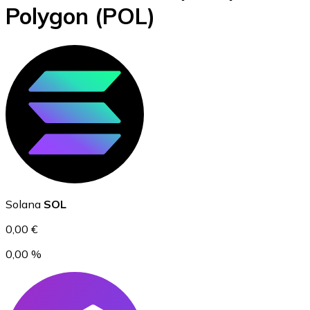
Polygon
(POL)
BTC
Ethereum
Solana
SOL
ETH
0,00 €
0,00 %