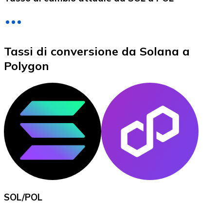
LTC
Tassi di conversione da Solana a
Polygon
XRP
XRP
Vedi tutto
SOL
/
POL
Buoni cripto