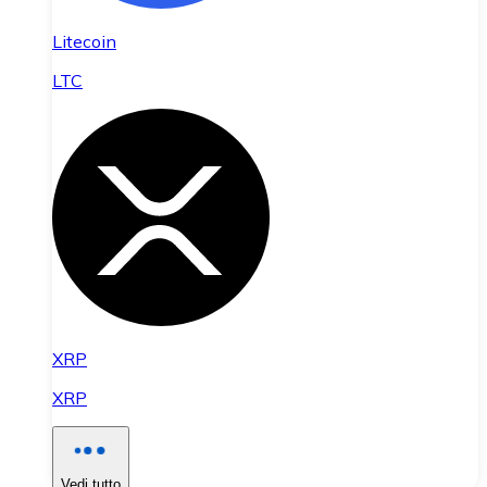
Litecoin
LTC
XRP
XRP
Vedi tutto