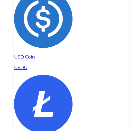
USD Coin
USDC