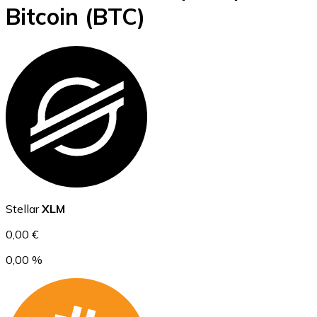
Bitcoin
(BTC)
BTC
Ethereum
Stellar
XLM
ETH
0,00 €
0,00 %