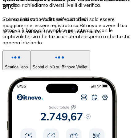
vendita, richiediamo diversi livelli di verifica.
BTC?
Sì, i requisiti sono molto semplici. Devi solo essere
Scarica il nostro Wallet self-custodial
maggiorenne, essere registrato su Bitnovo e avere il tuo
Bitnovo è l'app più semplice per interagire con le
account verificato con l'identità confermata.
criptovalute, sia che tu sia un utente esperto o che tu stia
appena iniziando.
Scarica l'app
Scopri di più su Bitnovo Wallet