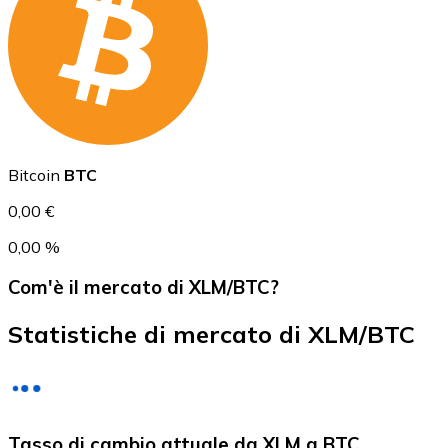
USD Coin
USDC
Bitcoin
BTC
0,00 €
0,00 %
Com'è il mercato di XLM/BTC?
Statistiche di mercato di XLM/BTC
Litecoin
Tasso di cambio attuale da XLM a BTC