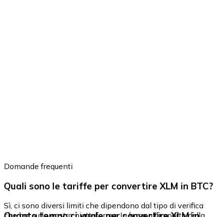
Domande frequenti
Quali sono le tariffe per convertire XLM in BTC?
Sì, ci sono diversi limiti che dipendono dal tipo di verifica
Quanto tempo ci vuole per convertire XLM in
che hai sulla nostra piattaforma. In base all'importo della