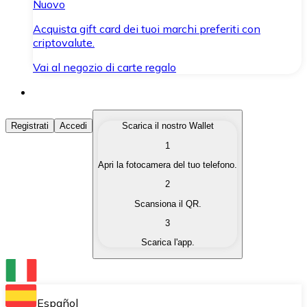
Nuovo
Acquista gift card dei tuoi marchi preferiti con
criptovalute.
Vai al negozio di carte regalo
Acquista Criptovalute
Registrati
Accedi
Scarica il nostro Wallet
1
Acquista le criptovalute che ti interessano in modo rapi
Apri la fotocamera del tuo telefono.
Vendi Criptovalute
2
Converti le tue criptovalute in valuta fiat quando ne ha
Scansiona il QR.
3
Scambia (Swap)
Scarica l'app.
Scambia una criptovaluta con un'altra istantaneamente
Wallet Bitnovo
Conserva le tue cripto in un Wallet self-custodial.
Español