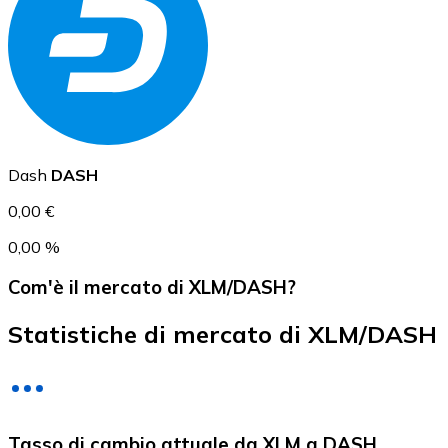
USD Coin
USDC
Dash
DASH
0,00 €
0,00 %
Com'è il mercato di XLM/DASH?
Statistiche di mercato di XLM/DASH
Litecoin
Tasso di cambio attuale da XLM a DASH