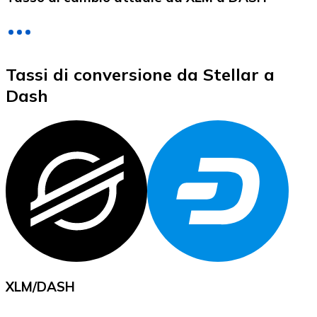
LTC
Tassi di conversione da Stellar a
Dash
XRP
XRP
Vedi tutto
XLM
/
DASH
Buoni cripto