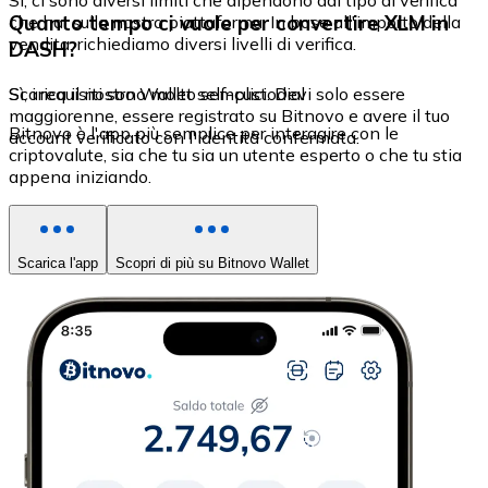
Sì, ci sono diversi limiti che dipendono dal tipo di verifica
Quanto tempo ci vuole per convertire XLM in
che hai sulla nostra piattaforma. In base all'importo della
vendita, richiediamo diversi livelli di verifica.
DASH?
Sì, i requisiti sono molto semplici. Devi solo essere
Scarica il nostro Wallet self-custodial
maggiorenne, essere registrato su Bitnovo e avere il tuo
Bitnovo è l'app più semplice per interagire con le
account verificato con l'identità confermata.
criptovalute, sia che tu sia un utente esperto o che tu stia
appena iniziando.
Scarica l'app
Scopri di più su Bitnovo Wallet