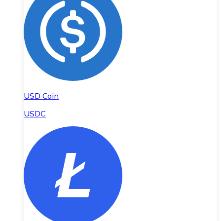
USD Coin
USDC