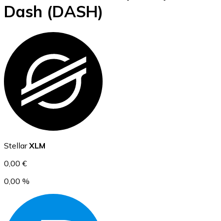
Dash
(DASH)
BTC
Ethereum
Stellar
XLM
ETH
0,00 €
0,00 %