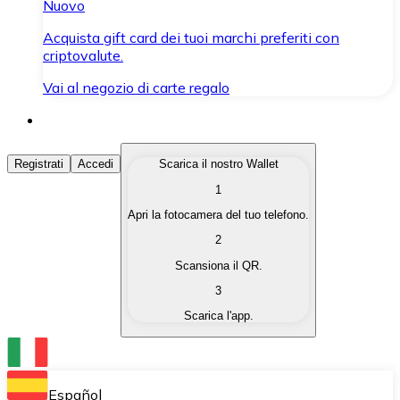
Nuovo
Acquista gift card dei tuoi marchi preferiti con
criptovalute.
Vai al negozio di carte regalo
Acquista Criptovalute
Registrati
Accedi
Scarica il nostro Wallet
1
Acquista le criptovalute che ti interessano in modo rapi
Apri la fotocamera del tuo telefono.
Vendi Criptovalute
2
Converti le tue criptovalute in valuta fiat quando ne ha
Scansiona il QR.
3
Scambia (Swap)
Scarica l'app.
Scambia una criptovaluta con un'altra istantaneamente
Wallet Bitnovo
Conserva le tue cripto in un Wallet self-custodial.
Español