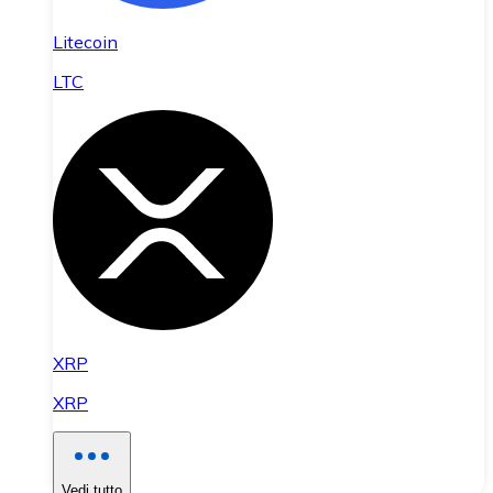
Litecoin
LTC
XRP
XRP
Vedi tutto