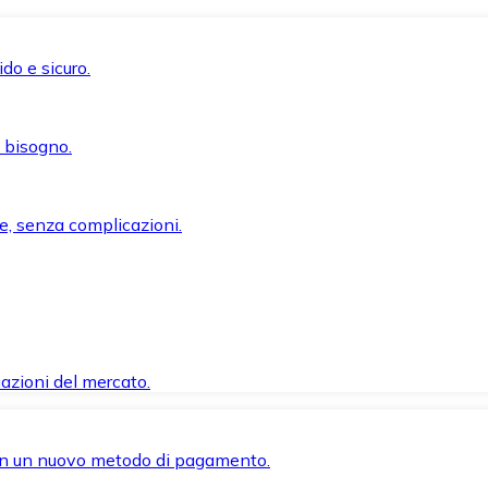
do e sicuro.
i bisogno.
e, senza complicazioni.
azioni del mercato.
 con un nuovo metodo di pagamento.