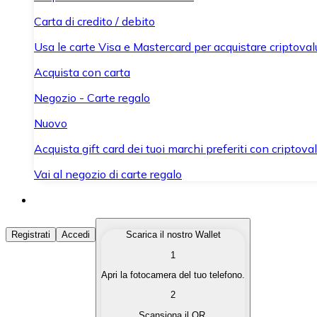
Carta di credito / debito
Usa le carte Visa e Mastercard per acquistare criptovalut
Acquista con carta
Negozio - Carte regalo
Nuovo
Acquista gift card dei tuoi marchi preferiti con criptoval
Vai al negozio di carte regalo
Acquista Criptovalute
Registrati
Accedi
Scarica il nostro Wallet
1
Acquista le criptovalute che ti interessano in modo rapi
Apri la fotocamera del tuo telefono.
Vendi Criptovalute
2
Converti le tue criptovalute in valuta fiat quando ne ha
Scansiona il QR.