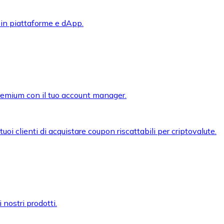
 in piattaforme e dApp.
premium con il tuo account manager.
oi clienti di acquistare coupon riscattabili per criptovalute.
 nostri prodotti.