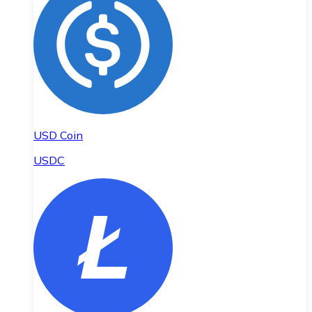
USD Coin
USDC