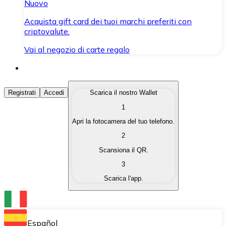
Nuovo
Acquista gift card dei tuoi marchi preferiti con
criptovalute.
Vai al negozio di carte regalo
Acquista Criptovalute
Registrati
Accedi
Scarica il nostro Wallet
1
Acquista le criptovalute che ti interessano in modo rapi
Apri la fotocamera del tuo telefono.
Vendi Criptovalute
2
Converti le tue criptovalute in valuta fiat quando ne ha
Scansiona il QR.
3
Scambia (Swap)
Scarica l'app.
Scambia una criptovaluta con un'altra istantaneamente
Wallet Bitnovo
Conserva le tue cripto in un Wallet self-custodial.
Español