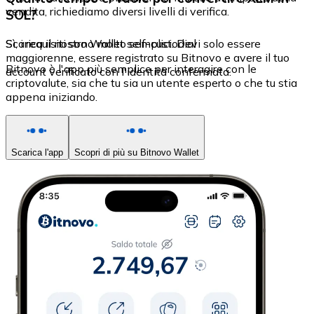
vendita, richiediamo diversi livelli di verifica.
SOL?
Sì, i requisiti sono molto semplici. Devi solo essere
Scarica il nostro Wallet self-custodial
maggiorenne, essere registrato su Bitnovo e avere il tuo
Bitnovo è l'app più semplice per interagire con le
account verificato con l'identità confermata.
criptovalute, sia che tu sia un utente esperto o che tu stia
appena iniziando.
Scarica l'app
Scopri di più su Bitnovo Wallet