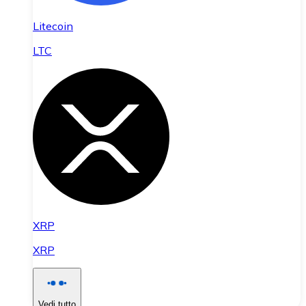
Litecoin
LTC
XRP
XRP
Vedi tutto