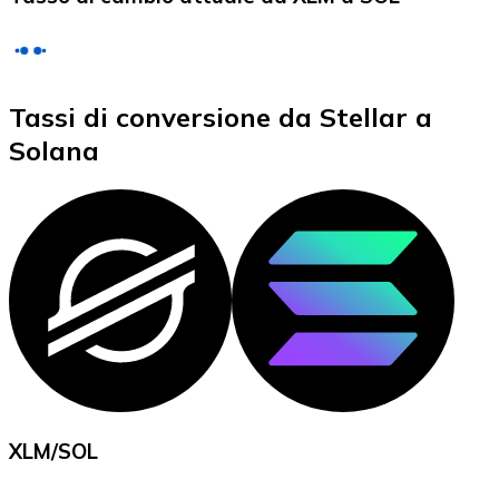
LTC
Tassi di conversione da Stellar a
Solana
XRP
XRP
Vedi tutto
XLM
/
SOL
Buoni cripto