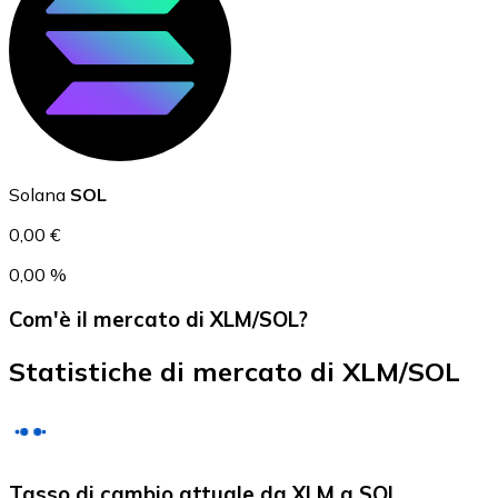
USD Coin
USDC
Solana
SOL
0,00 €
0,00 %
Com'è il mercato di XLM/SOL?
Statistiche di mercato di XLM/SOL
Litecoin
Tasso di cambio attuale da XLM a SOL