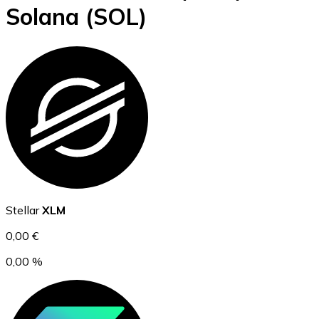
Solana
(SOL)
BTC
Ethereum
Stellar
XLM
ETH
0,00 €
0,00 %