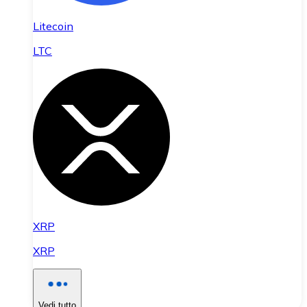
Litecoin
LTC
XRP
XRP
Vedi tutto