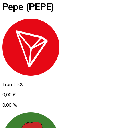
Pepe
(PEPE)
BTC
Ethereum
Tron
TRX
ETH
0,00 €
0,00 %