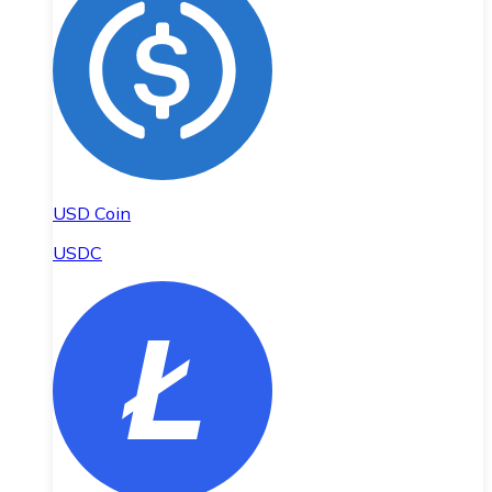
USD Coin
USDC