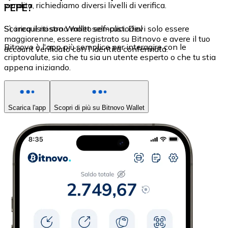
vendita, richiediamo diversi livelli di verifica.
PEPE?
Sì, i requisiti sono molto semplici. Devi solo essere
Scarica il nostro Wallet self-custodial
maggiorenne, essere registrato su Bitnovo e avere il tuo
Bitnovo è l'app più semplice per interagire con le
account verificato con l'identità confermata.
criptovalute, sia che tu sia un utente esperto o che tu stia
appena iniziando.
Scarica l'app
Scopri di più su Bitnovo Wallet