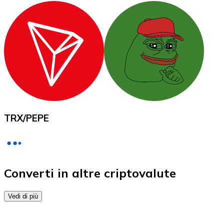
Acquista criptovalute in contanti e altri mezzi di pagam
Acquista con contanti
Bonifico SEPA
Aggiungi fondi al tuo conto Bitnovo o fai acquisti dirett
Acquista con bonifico bancario
Carta di credito / debito
Usa le carte Visa e Mastercard per acquistare criptovalut
TRX
/
PEPE
Acquista con carta
Negozio - Carte regalo
Nuovo
Converti in altre criptovalute
Acquista gift card dei tuoi marchi preferiti con criptoval
Vedi di più
Vai al negozio di carte regalo