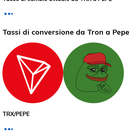
LTC
Tassi di conversione da Tron a Pepe
XRP
XRP
TRX
/
PEPE
Vedi tutto
Buoni cripto