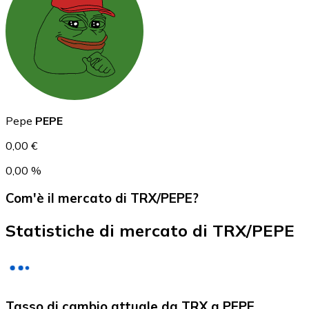
USD Coin
USDC
Pepe
PEPE
0,00 €
0,00 %
Com'è il mercato di TRX/PEPE?
Statistiche di mercato di TRX/PEPE
Litecoin
Tasso di cambio attuale da TRX a PEPE