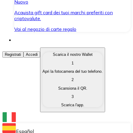
Nuovo
Acquista gift card dei tuoi marchi preferiti con
criptovalute.
Vai al negozio di carte regalo
Acquista Criptovalute
Registrati
Accedi
Scarica il nostro Wallet
1
Acquista le criptovalute che ti interessano in modo rapi
Apri la fotocamera del tuo telefono.
Vendi Criptovalute
2
Converti le tue criptovalute in valuta fiat quando ne ha
Scansiona il QR.
3
Scambia (Swap)
Scarica l'app.
Scambia una criptovaluta con un'altra istantaneamente
Wallet Bitnovo
Conserva le tue cripto in un Wallet self-custodial.
Español