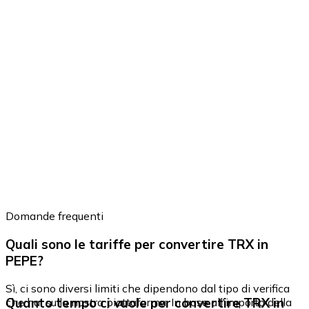
Domande frequenti
Quali sono le tariffe per convertire TRX in
PEPE?
Sì, ci sono diversi limiti che dipendono dal tipo di verifica
Quanto tempo ci vuole per convertire TRX in
che hai sulla nostra piattaforma. In base all'importo della