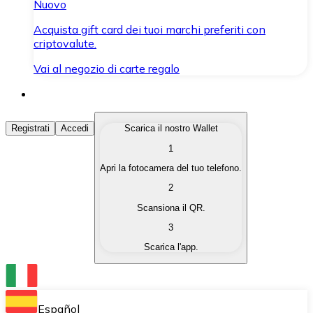
Nuovo
Acquista gift card dei tuoi marchi preferiti con
criptovalute.
Vai al negozio di carte regalo
Acquista Criptovalute
Registrati
Accedi
Scarica il nostro Wallet
1
Acquista le criptovalute che ti interessano in modo rapi
Apri la fotocamera del tuo telefono.
Vendi Criptovalute
2
Converti le tue criptovalute in valuta fiat quando ne ha
Scansiona il QR.
3
Scambia (Swap)
Scarica l'app.
Scambia una criptovaluta con un'altra istantaneamente
Wallet Bitnovo
Conserva le tue cripto in un Wallet self-custodial.
Español