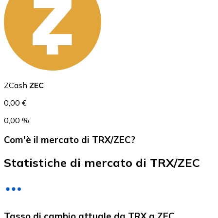
USD Coin
USDC
ZCash
ZEC
0,00 €
0,00 %
Com'è il mercato di TRX/ZEC?
Statistiche di mercato di TRX/ZEC
Litecoin
Tasso di cambio attuale da TRX a ZEC