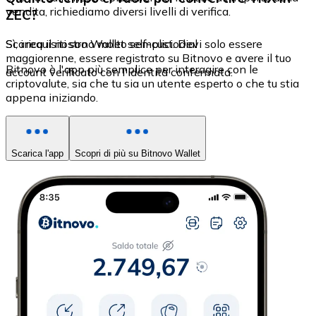
vendita, richiediamo diversi livelli di verifica.
ZEC?
Sì, i requisiti sono molto semplici. Devi solo essere
Scarica il nostro Wallet self-custodial
maggiorenne, essere registrato su Bitnovo e avere il tuo
Bitnovo è l'app più semplice per interagire con le
account verificato con l'identità confermata.
criptovalute, sia che tu sia un utente esperto o che tu stia
appena iniziando.
Scarica l'app
Scopri di più su Bitnovo Wallet