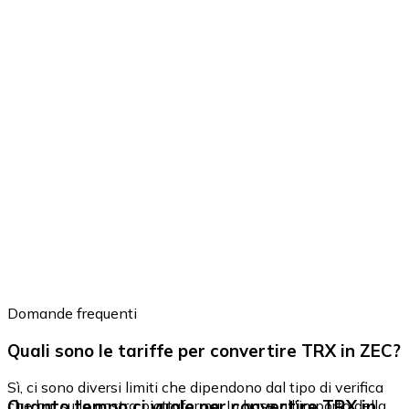
Domande frequenti
Quali sono le tariffe per convertire TRX in ZEC?
Sì, ci sono diversi limiti che dipendono dal tipo di verifica
Quanto tempo ci vuole per convertire TRX in
che hai sulla nostra piattaforma. In base all'importo della