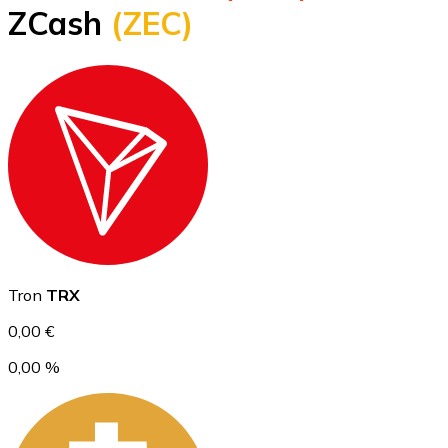
ZCash
(ZEC)
BTC
Ethereum
Tron
TRX
ETH
0,00 €
0,00 %