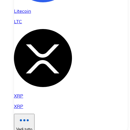
Litecoin
LTC
XRP
XRP
Vedi tutto