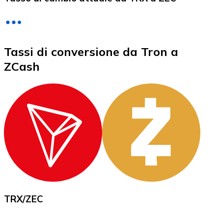
LTC
Tassi di conversione da Tron a
ZCash
XRP
XRP
Vedi tutto
TRX
/
ZEC
Buoni cripto