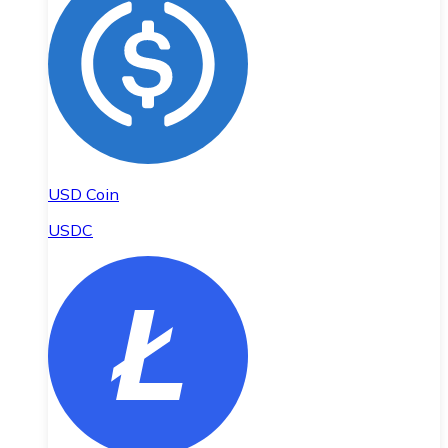
USD Coin
USDC