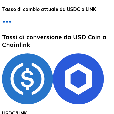
LTC
Tasso di cambio attuale da USDC a LINK
Tassi di conversione da USD Coin a
Chainlink
XRP
XRP
Vedi tutto
Buoni cripto
USDC
/
LINK