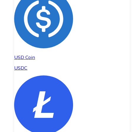
USD Coin
USDC