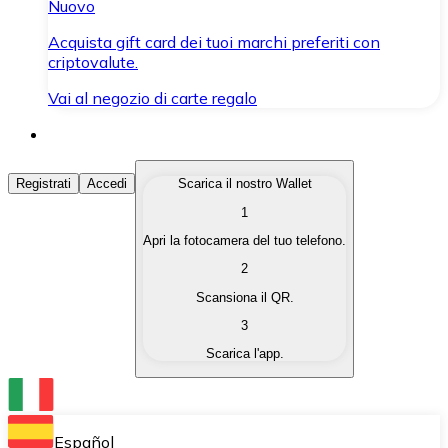
Nuovo
Acquista gift card dei tuoi marchi preferiti con
criptovalute.
Vai al negozio di carte regalo
Acquista Criptovalute
Registrati
Accedi
Scarica il nostro Wallet
1
Acquista le criptovalute che ti interessano in modo rapi
Apri la fotocamera del tuo telefono.
Vendi Criptovalute
2
Converti le tue criptovalute in valuta fiat quando ne ha
Scansiona il QR.
3
Scambia (Swap)
Scarica l'app.
Scambia una criptovaluta con un'altra istantaneamente
Wallet Bitnovo
Conserva le tue cripto in un Wallet self-custodial.
Español