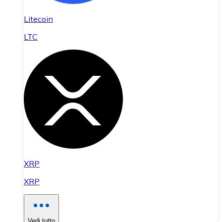
Litecoin
LTC
XRP
XRP
Vedi tutto