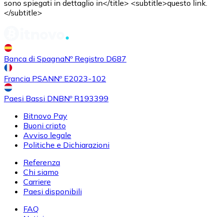
sono spiegati in dettaglio in</title> <subtitle>questo link.
</subtitle>
Banca di Spagna
Nº Registro D687
Francia PSAN
Nº E2023-102
Paesi Bassi DNB
Nº R193399
Bitnovo Pay
Buoni cripto
Avviso legale
Politiche e Dichiarazioni
Referenza
Chi siamo
Carriere
Paesi disponibili
FAQ