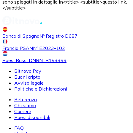
sono spiegati in dettaglio in</title> <subtitle>questo link.
</subtitle>
Banca di Spagna
Nº Registro D687
Francia PSAN
Nº E2023-102
Paesi Bassi DNB
Nº R193399
Bitnovo Pay
Buoni cripto
Avviso legale
Politiche e Dichiarazioni
Referenza
Chi siamo
Carriere
Paesi disponibili
FAQ