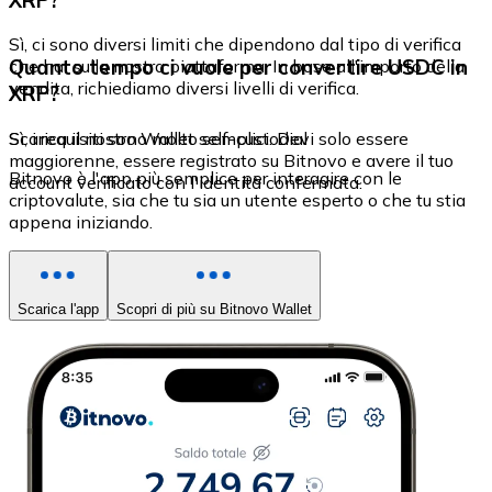
Sì, ci sono diversi limiti che dipendono dal tipo di verifica
Quanto tempo ci vuole per convertire USDC in
che hai sulla nostra piattaforma. In base all'importo della
vendita, richiediamo diversi livelli di verifica.
XRP?
Sì, i requisiti sono molto semplici. Devi solo essere
Scarica il nostro Wallet self-custodial
maggiorenne, essere registrato su Bitnovo e avere il tuo
Bitnovo è l'app più semplice per interagire con le
account verificato con l'identità confermata.
criptovalute, sia che tu sia un utente esperto o che tu stia
appena iniziando.
Scarica l'app
Scopri di più su Bitnovo Wallet