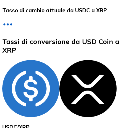
LTC
Tasso di cambio attuale da USDC a XRP
Tassi di conversione da USD Coin a
XRP
XRP
XRP
Vedi tutto
Buoni cripto
USDC
/
XRP