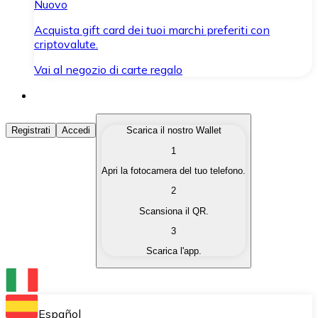
Nuovo
Acquista gift card dei tuoi marchi preferiti con
criptovalute.
Vai al negozio di carte regalo
Acquista Criptovalute
Registrati
Accedi
Scarica il nostro Wallet
1
Acquista le criptovalute che ti interessano in modo rapi
Apri la fotocamera del tuo telefono.
Vendi Criptovalute
2
Converti le tue criptovalute in valuta fiat quando ne ha
Scansiona il QR.
3
Scambia (Swap)
Scarica l'app.
Scambia una criptovaluta con un'altra istantaneamente
Wallet Bitnovo
Conserva le tue cripto in un Wallet self-custodial.
Español