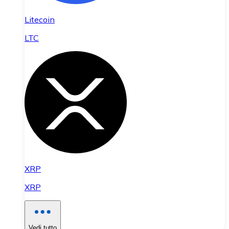
Litecoin
LTC
XRP
XRP
Vedi tutto