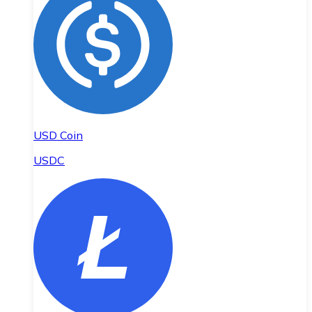
USD Coin
USDC