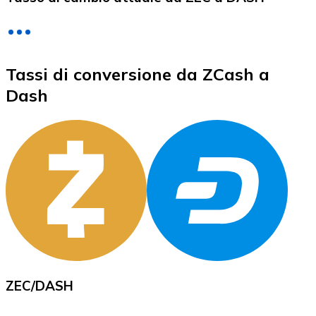
LTC
Tassi di conversione da ZCash a
Dash
XRP
XRP
Vedi tutto
ZEC
/
DASH
Buoni cripto