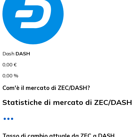
USD Coin
USDC
Dash
DASH
0,00 €
0,00 %
Com'è il mercato di ZEC/DASH?
Statistiche di mercato di ZEC/DASH
Litecoin
Tasso di cambio attuale da ZEC a DASH