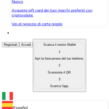
Nuovo
Acquista gift card dei tuoi marchi preferiti con
criptovalute.
Vai al negozio di carte regalo
Acquista Criptovalute
Registrati
Accedi
Scarica il nostro Wallet
1
Acquista le criptovalute che ti interessano in modo rapi
Apri la fotocamera del tuo telefono.
Vendi Criptovalute
2
Converti le tue criptovalute in valuta fiat quando ne ha
Scansiona il QR.
3
Scambia (Swap)
Scarica l'app.
Scambia una criptovaluta con un'altra istantaneamente
Wallet Bitnovo
Conserva le tue cripto in un Wallet self-custodial.
Español