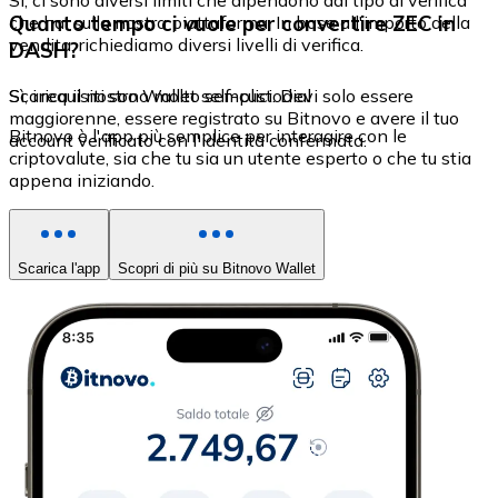
Sì, ci sono diversi limiti che dipendono dal tipo di verifica
Quanto tempo ci vuole per convertire ZEC in
che hai sulla nostra piattaforma. In base all'importo della
vendita, richiediamo diversi livelli di verifica.
DASH?
Sì, i requisiti sono molto semplici. Devi solo essere
Scarica il nostro Wallet self-custodial
maggiorenne, essere registrato su Bitnovo e avere il tuo
Bitnovo è l'app più semplice per interagire con le
account verificato con l'identità confermata.
criptovalute, sia che tu sia un utente esperto o che tu stia
appena iniziando.
Scarica l'app
Scopri di più su Bitnovo Wallet