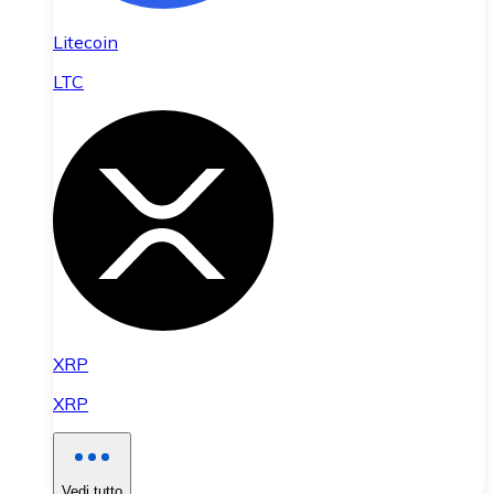
Litecoin
LTC
XRP
XRP
Vedi tutto