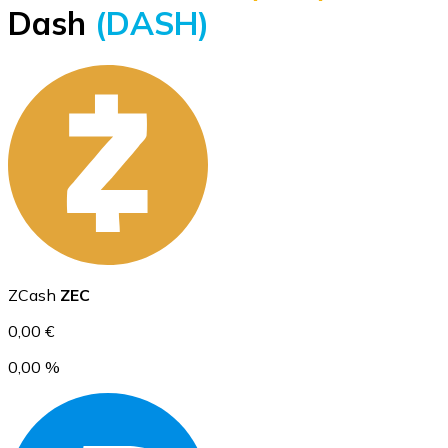
Dash
(DASH)
BTC
Ethereum
ZCash
ZEC
ETH
0,00 €
0,00 %