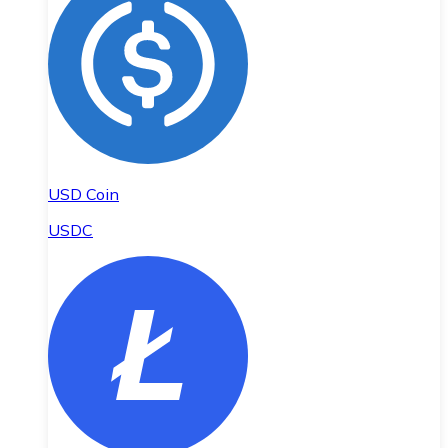
USD Coin
USDC