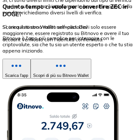
Sì, ci sono diversi limiti che dipendono dal tipo di verifica
Quanto tempo ci vuole per convertire ZEC in
che hai sulla nostra piattaforma. In base all'importo della
vendita, richiediamo diversi livelli di verifica.
DOGE?
Sì, i requisiti sono molto semplici. Devi solo essere
Scarica il nostro Wallet self-custodial
maggiorenne, essere registrato su Bitnovo e avere il tuo
Bitnovo è l'app più semplice per interagire con le
account verificato con l'identità confermata.
criptovalute, sia che tu sia un utente esperto o che tu stia
appena iniziando.
Scarica l'app
Scopri di più su Bitnovo Wallet