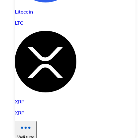
Litecoin
LTC
XRP
XRP
Vedi tutto