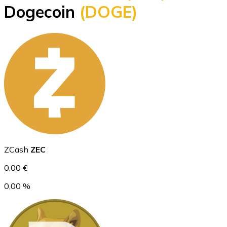
Dogecoin
(DOGE)
BTC
Ethereum
ZCash
ZEC
ETH
0,00 €
0,00 %