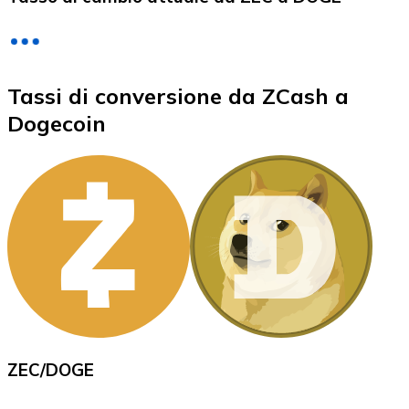
LTC
Tassi di conversione da ZCash a
Dogecoin
XRP
XRP
Vedi tutto
ZEC
/
DOGE
Buoni cripto