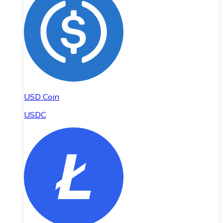
USD Coin
USDC