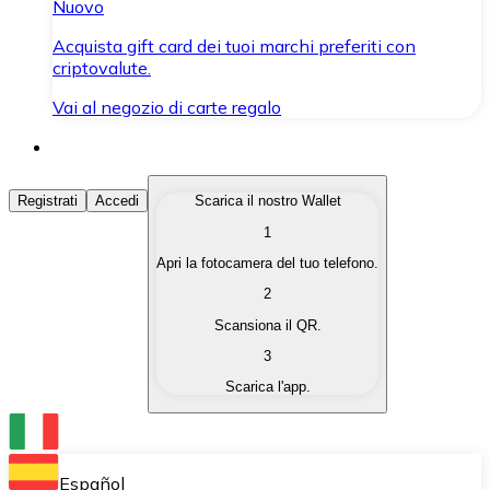
Nuovo
Acquista gift card dei tuoi marchi preferiti con
criptovalute.
Vai al negozio di carte regalo
Acquista Criptovalute
Registrati
Accedi
Scarica il nostro Wallet
1
Acquista le criptovalute che ti interessano in modo rapi
Apri la fotocamera del tuo telefono.
Vendi Criptovalute
2
Converti le tue criptovalute in valuta fiat quando ne ha
Scansiona il QR.
3
Scambia (Swap)
Scarica l'app.
Scambia una criptovaluta con un'altra istantaneamente
Wallet Bitnovo
Conserva le tue cripto in un Wallet self-custodial.
Español