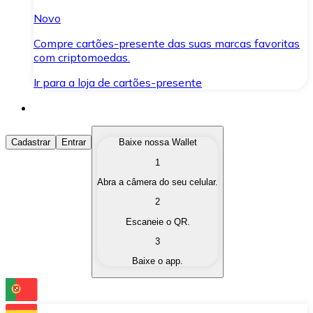
Novo
Compre cartões-presente das suas marcas favoritas
com criptomoedas.
Ir para a loja de cartões-presente
Comprar Criptomoedas
Cadastrar
Entrar
Baixe nossa Wallet
1
Compre as criptomoedas de seu interesse de forma ráp
Abra a câmera do seu celular.
Vender Criptomoedas
2
Converta suas criptomoedas em moeda fiduciária quand
Escaneie o QR.
3
Trocar (Swap)
Baixe o app.
Troque uma criptomoeda por outra instantaneamente,
Carteira Bitnovo