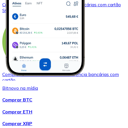
Comprar
Solana
com transferência bancárias
com cartão
SOL
Comprar
Bitcoin Cash
com transferência bancárias
com
cartão
BCH
Bitnovo na mídia
Comprar BTC
Comprar ETH
Comprar XRP