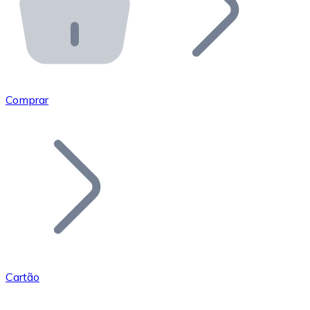
API Bitnovo
Integre nossa API no seu ecossistema.
Tornar-se Revendedor
Junte-se à nossa rede de revendedores e comercialize 
Comprar
Adicionar um Token
Adicione o token do seu projeto ao nosso serviço de c
Cartão