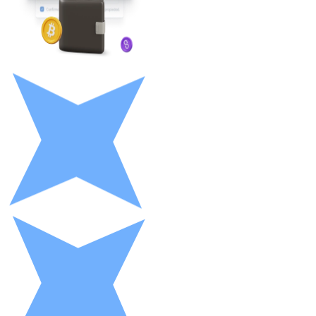
LTC
XRP
XRP
Ver tudo
Cupons cripto