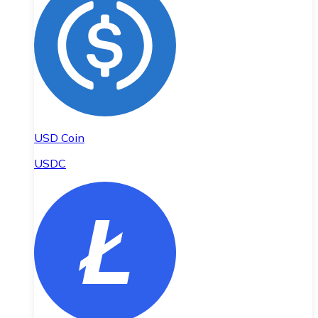
USD Coin
USDC