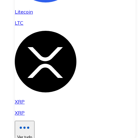
Litecoin
LTC
XRP
XRP
Ver tudo