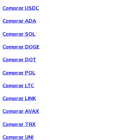
Comprar USDC
Comprar ADA
Comprar
Chainlink
com transferência bancárias
com
cartão
Comprar SOL
LINK
Comprar DOGE
Comprar DOT
Comprar POL
Comprar LTC
Comprar LINK
Comprar
Wrapped Bitcoin
com transferência bancárias
Comprar AVAX
com cartão
WBTC
Comprar TRX
Comprar UNI