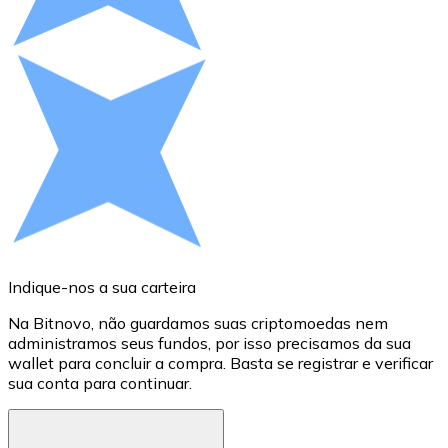
Compre criptomoedas com dinheiro e outros métodos d
Comprar com dinheiro
Transferência SEPA
Adicione fundos à sua conta Bitnovo ou faça compras d
Comprar com transferência bancária
Cartão de crédito / débito
Use cartões Visa e Mastercard para comprar criptomoed
Comprar com cartão
Indique-nos a sua carteira
A
Loja - Cartões-presente
Na Bitnovo, não guardamos suas criptomoedas nem
S
administramos seus fundos, por isso precisamos da sua
D
Novo
wallet para concluir a compra. Basta se registrar e verificar
c
sua conta para continuar.
M
Compre cartões-presente das suas marcas favoritas c
Ir para a loja de cartões-presente