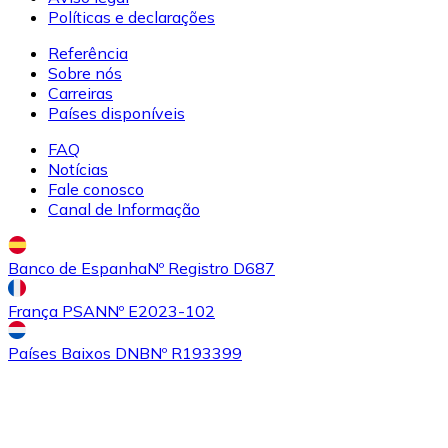
SHIB
Políticas e declarações
Referência
Sobre nós
Carreiras
Países disponíveis
FAQ
Notícias
Fale conosco
Canal de Informação
Comprar
Uniswap
com transferência bancárias
com cartão
UNI
Banco de Espanha
Nº Registro D687
França PSAN
Nº E2023-102
Países Baixos DNB
Nº R193399