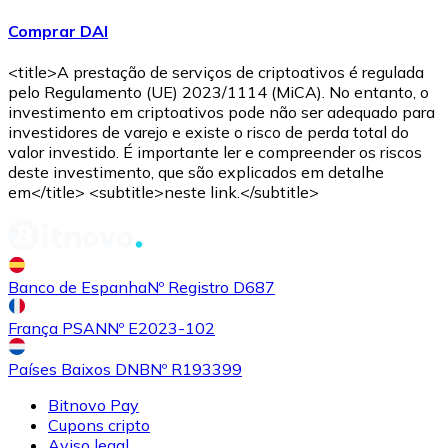
Comprar DAI
<title>A prestação de serviços de criptoativos é regulada
pelo Regulamento (UE) 2023/1114 (MiCA). No entanto, o
investimento em criptoativos pode não ser adequado para
investidores de varejo e existe o risco de perda total do
valor investido. É importante ler e compreender os riscos
Comprar
Avalanche
com transferência bancárias
com
deste investimento, que são explicados em detalhe
cartão
em</title> <subtitle>neste link.</subtitle>
AVAX
Banco de Espanha
Nº Registro D687
França PSAN
Nº E2023-102
Países Baixos DNB
Nº R193399
Bitnovo Pay
Comprar
Shiba Inu
com transferência bancárias
com
Cupons cripto
cartão
Aviso legal