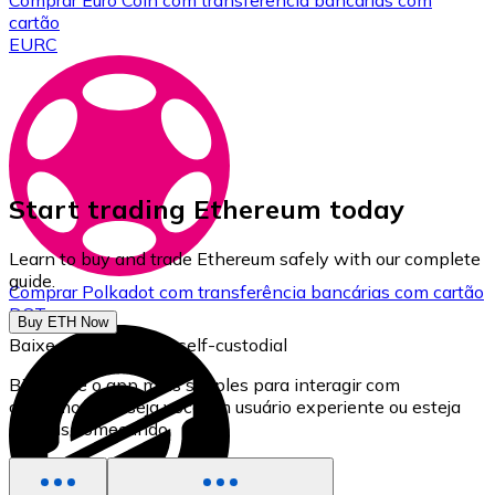
Comprar
Euro Coin
com transferência bancárias
com
cartão
EURC
Start trading Ethereum today
Learn to buy and trade Ethereum safely with our complete
guide.
Comprar
Polkadot
com transferência bancárias
com cartão
DOT
Buy ETH Now
Baixe nossa carteira self-custodial
Bitnovo é o app mais simples para interagir com
criptomoedas, seja você um usuário experiente ou esteja
apenas começando.