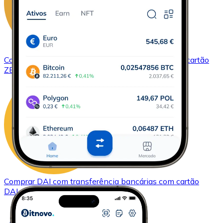
Comprar
ZCash
com transferência bancárias
com cartão
ZEC
Comprar
DAI
com transferência bancárias
com cartão
DAI