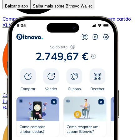
Baixar o app
Saiba mais sobre Bitnovo Wallet
Comprar
Stellar
com transferência bancárias
com cartão
XLM
Comprar
Basic Attention Token
com transferência
bancárias
com cartão
BAT