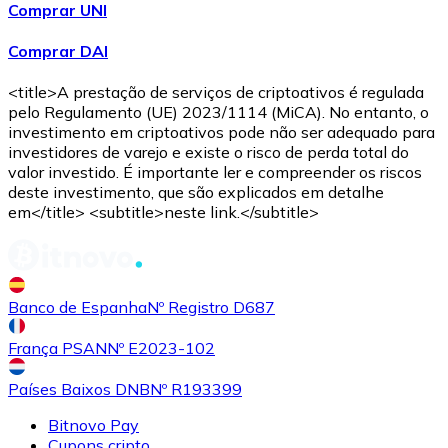
Comprar UNI
Comprar DAI
<title>A prestação de serviços de criptoativos é regulada
pelo Regulamento (UE) 2023/1114 (MiCA). No entanto, o
investimento em criptoativos pode não ser adequado para
investidores de varejo e existe o risco de perda total do
valor investido. É importante ler e compreender os riscos
Comprar
Avalanche
com transferência bancárias
com
deste investimento, que são explicados em detalhe
cartão
em</title> <subtitle>neste link.</subtitle>
AVAX
Banco de Espanha
Nº Registro D687
França PSAN
Nº E2023-102
Países Baixos DNB
Nº R193399
Bitnovo Pay
Comprar
Shiba Inu
com transferência bancárias
com
Cupons cripto