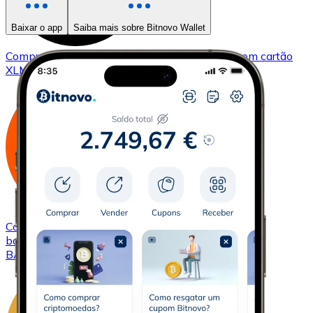
Baixar o app
Saiba mais sobre Bitnovo Wallet
Comprar
Stellar
com transferência bancárias
com cartão
XLM
Comprar
Basic Attention Token
com transferência
bancárias
com cartão
BAT