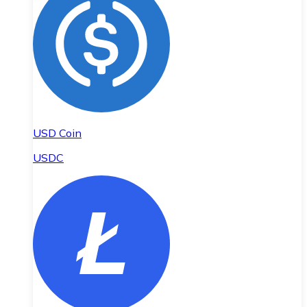
USD Coin
USDC