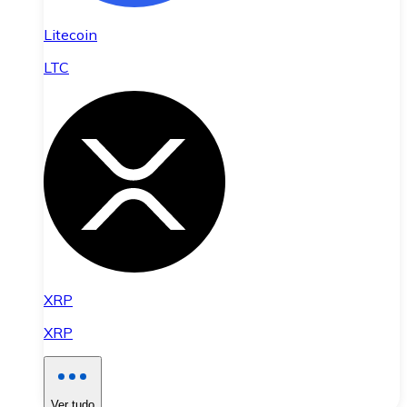
Litecoin
LTC
XRP
XRP
Ver tudo