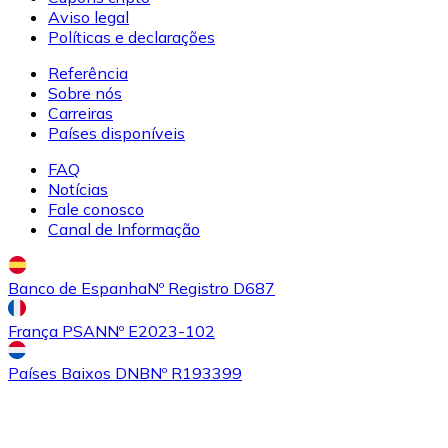
cartão
Aviso legal
SHIB
Políticas e declarações
Referência
Sobre nós
Carreiras
Países disponíveis
FAQ
Notícias
Fale conosco
Canal de Informação
Comprar
Uniswap
com transferência bancárias
com cartão
UNI
Banco de Espanha
Nº Registro D687
França PSAN
Nº E2023-102
Países Baixos DNB
Nº R193399