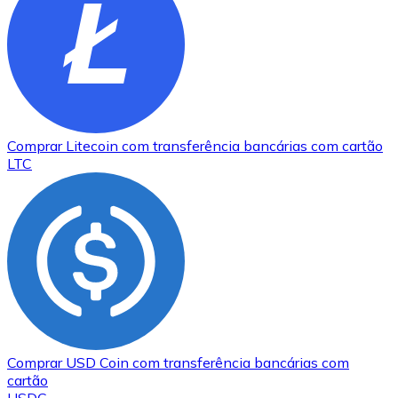
Comprar
Litecoin
com transferência bancárias
com cartão
LTC
Comprar
USD Coin
com transferência bancárias
com
cartão