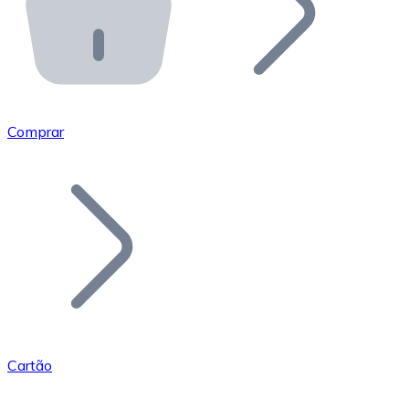
API Bitnovo
Integre nossa API no seu ecossistema.
Tornar-se Revendedor
Junte-se à nossa rede de revendedores e comercialize 
Comprar
Adicionar um Token
Adicione o token do seu projeto ao nosso serviço de c
Cartão