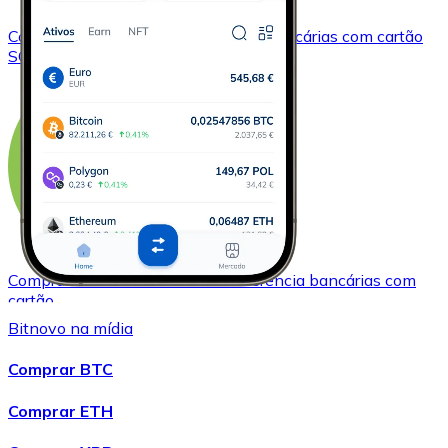
Comprar
Solana
com transferência bancárias
com cartão
SOL
Comprar
Bitcoin Cash
com transferência bancárias
com
cartão
BCH
Bitnovo na mídia
Comprar BTC
Comprar ETH