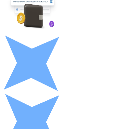
LTC
XRP
XRP
Ver tudo
Cupons cripto