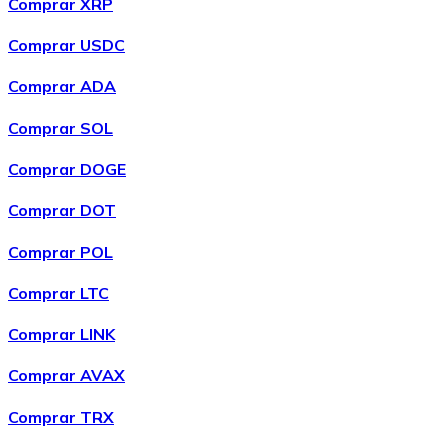
Comprar XRP
Comprar USDC
Comprar ADA
Comprar
Chainlink
com transferência bancárias
com
cartão
Comprar SOL
LINK
Comprar DOGE
Comprar DOT
Comprar POL
Comprar LTC
Comprar LINK
Comprar
Wrapped Bitcoin
com transferência bancárias
Comprar AVAX
com cartão
WBTC
Comprar TRX