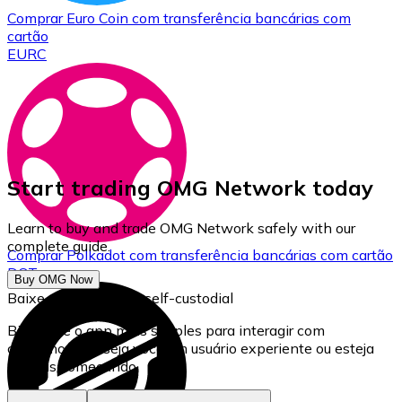
Comprar
Euro Coin
com transferência bancárias
com
cartão
EURC
Start trading OMG Network today
Learn to buy and trade OMG Network safely with our
complete guide.
Comprar
Polkadot
com transferência bancárias
com cartão
DOT
Buy OMG Now
Baixe nossa carteira self-custodial
Bitnovo é o app mais simples para interagir com
criptomoedas, seja você um usuário experiente ou esteja
apenas começando.