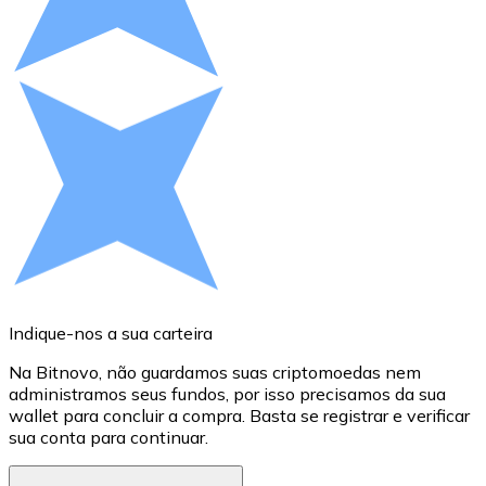
Compre criptomoedas com dinheiro e outros métodos d
Comprar com dinheiro
Transferência SEPA
Adicione fundos à sua conta Bitnovo ou faça compras d
Comprar com transferência bancária
Cartão de crédito / débito
Use cartões Visa e Mastercard para comprar criptomoed
Comprar com cartão
Indique-nos a sua carteira
A
Loja - Cartões-presente
Na Bitnovo, não guardamos suas criptomoedas nem
S
Novo
administramos seus fundos, por isso precisamos da sua
D
wallet para concluir a compra. Basta se registrar e verificar
c
Compre cartões-presente das suas marcas favoritas c
sua conta para continuar.
M
Ir para a loja de cartões-presente