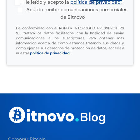
He leído y acepto la
política de privacidad
.
Acepto recibir comunicaciones comerciales
de Bitnovo
De conformidad con el RGPD y la LOPDGDD, PRESSBROKERS
S.L. tratará los datos facilitados, con la finalidad de enviar
comunicaciones a los suscriptores. Para obtener más
información acerca de cómo estamos tratando sus datos y
cómo ejercer sus derechos de protección de datos, acceda a
nuestra
política de privacidad
.
Comprar Bitcoin