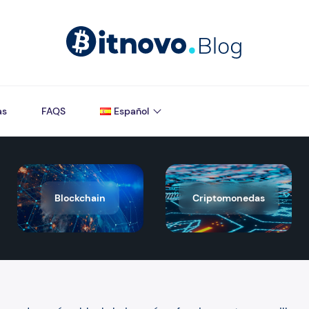
as
FAQS
Español
Blockchain
Criptomonedas