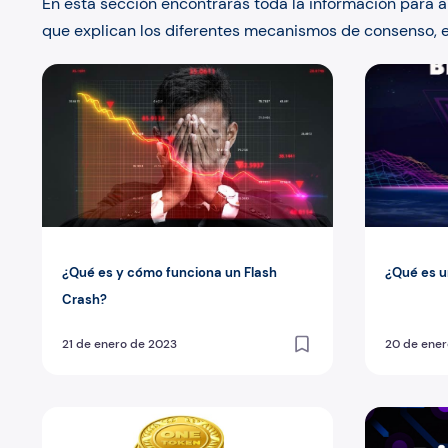
En esta sección encontrarás toda la información para a
que explican los diferentes mecanismos de consenso, el
¿Qué es y cómo funciona un Flash Crash?
¿Qué es un
¿Qué es y cómo funciona un Flash
¿Qué es u
Crash?
21 de enero de 2023
20 de ener
¿Cómo crear tu propio token NFT?: Todo en 5 minutos
¿Qué es Di