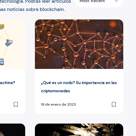
ecnología. Podrás leer artículos
Most Recent
as noticias sobre blockchain.
l Machine?
¿Qué es un nodo? Su importancia en las cri
Machine?
¿Qué es un nodo? Su importancia en las
criptomonedas
18 de enero de 2023
¿Qué es Proof of Work? El consenso de Bitcoi