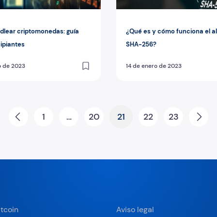
dlear criptomonedas: guía
¿Qué es y cómo funciona el a
cipiantes
SHA-256?
o de 2023
14 de enero de 2023
1
…
20
21
22
23
Prev
Ne
tcoin
Aviso legal