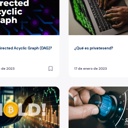
irected Acyclic Graph (DAG)?
¿Qué es privatesend?
o de 2023
17 de enero de 2023
lear criptomonedas: guía para principiantes
¿Qué es y cómo funciona el