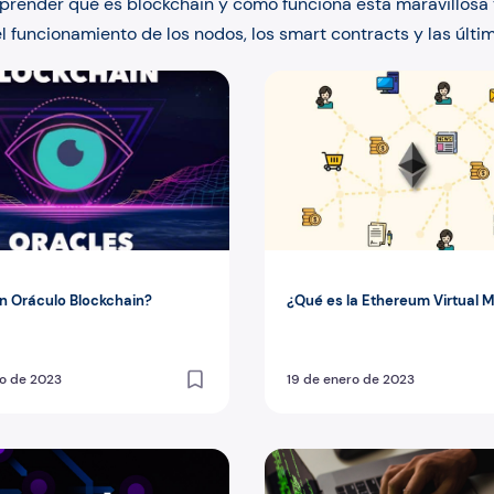
prender qué es blockchain y cómo funciona esta maravillosa t
 funcionamiento de los nodos, los smart contracts y las últim
 Oráculo Blockchain?
¿Qué es la Ethereum Virtua
n Oráculo Blockchain?
¿Qué es la Ethereum Virtual 
o de 2023
19 de enero de 2023
rected Acyclic Graph (DAG)?
¿Qué es privatesend?