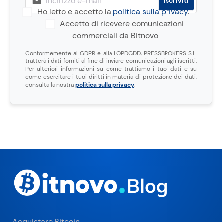
Ho letto e accetto la
politica sulla privacy
.
Accetto di ricevere comunicazioni
commerciali da Bitnovo
Conformemente al GDPR e alla LOPDGDD, PRESSBROKERS S.L.
tratterà i dati forniti al fine di inviare comunicazioni agli iscritti.
Per ulteriori informazioni su come trattiamo i tuoi dati e su
come esercitare i tuoi diritti in materia di protezione dei dati,
consulta la nostra
politica sulla privacy
.
Acquistare Bitcoin