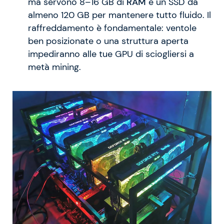
ma servono 8–16 GB di
RAM
e un SSD da
almeno 120 GB per mantenere tutto fluido. Il
raffreddamento è fondamentale: ventole
ben posizionate o una struttura aperta
impediranno alle tue GPU di sciogliersi a
metà mining.