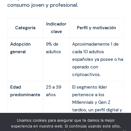
consumo joven y profesional.
Indicador
Categoría
Perfil y motivación
clave
Adopción
9% de
Aproximadamente 1 de
general
adultos
cada 10 adultos
españoles ya posee o ha
operado con
criptoactivos.
Edad
25 a 39
El segmento líder
predominante
años
pertenece a los
Millennials y Gen Z
tardíos, un perfil digital y
con capacidad de gasto.
Usamos cookies para asegurar que te damos la mejor
experiencia en nuestra web. Si continúas usando este sitio,
Género
Mayoría
Aunque predomina el