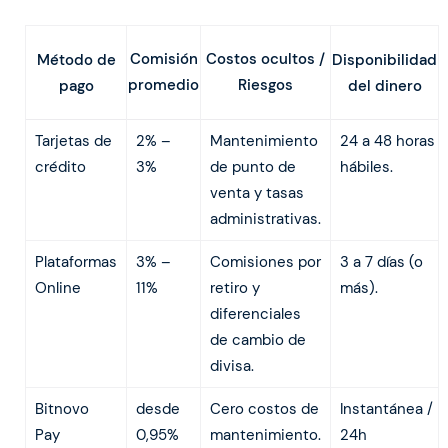
Comisión
Costos ocultos /
Método de
Disponibilidad
promedio
Riesgos
pago
del dinero
Tarjetas de
2% –
Mantenimiento
24 a 48 horas
crédito
3%
de punto de
hábiles.
venta y tasas
administrativas.
Plataformas
3% –
Comisiones por
3 a 7 días (o
Online
11%
retiro y
más).
diferenciales
de cambio de
divisa.
Bitnovo
desde
Cero costos de
Instantánea /
Pay
0,95%
mantenimiento.
24h