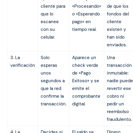
cliente para
«Procesando»
de que los
que lo
o «Esperando
fondos del
escanee
pago» en
cliente
con su
tiempo real.
existen y
celular.
han sido
enviados.
3. La
Solo
Aparece un
Una
verificación
esperas
check verde
transacción
unos
de «Pago
inmutable:
segundos a
Exitoso» y se
nadie puede
que la red
emite el
revertir ese
confirme la
comprobante
cobro ni
transacción.
digital.
pedir un
reembolso
fraudulento.
4. La
Decides si
El saldo se
Dinero