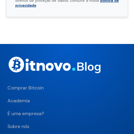
direitos de proteção de dados, consulte a nossa
política de
privacidade
.
Comprar Bitcoin
Academia
É uma empresa?
Sobre nós