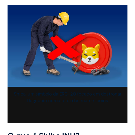
Shiba, um símbolo da ERC-20 focado em destronar
Dogecoin como o rei das meme-coins