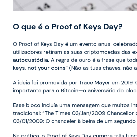
O que é o Proof of Keys Day?
O Proof of Keys Day é um evento anual celebrado
utilizadores retiram as suas criptomoedas das 
autocustódia
. A regra de ouro é a frase que t
keys, not your coins”
(Não as tuas chaves, não 
A ideia foi promovida por Trace Mayer em 2019. 
importante para o Bitcoin—o aniversário do bloco
Esse bloco incluía uma mensagem que muitos int
tradicional: “The Times 03/Jan/2009 Chancellor o
03/01/2009: O chanceler à beira de um segundo 
Na prática, o Proof of Keys Day cumpre três funç