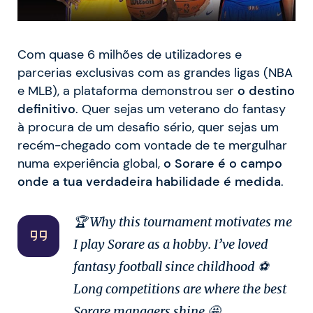
Com quase 6 milhões de utilizadores e
parcerias exclusivas com as grandes ligas (NBA
e MLB), a plataforma demonstrou ser
o destino
definitivo
. Quer sejas um veterano do fantasy
à procura de um desafio sério, quer sejas um
recém-chegado com vontade de te mergulhar
numa experiência global,
o Sorare é o campo
onde a tua verdadeira habilidade é medida
.
🏆 Why this tournament motivates me
I play Sorare as a hobby. I’ve loved
fantasy football since childhood ⚽️
Long competitions are where the best
Sorare managers shine 🤩