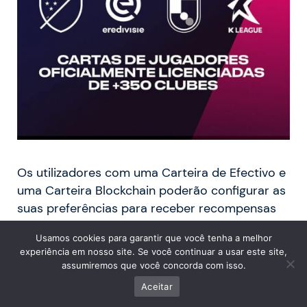
Os utilizadores com uma Carteira de Efectivo e
uma Carteira Blockchain poderão configurar as
suas preferências para receber recompensas
na sua
Moeda Preferida
ou em
criptoactivos
Usamos cookies para garantir que você tenha a melhor
nas definições das suas Carteiras dentro das
experiência em nosso site. Se você continuar a usar este site,
suas Contas.
assumiremos que você concorda com isso.
Aceitar
Para ganhar dinheiro no jogo, há dois caminhos