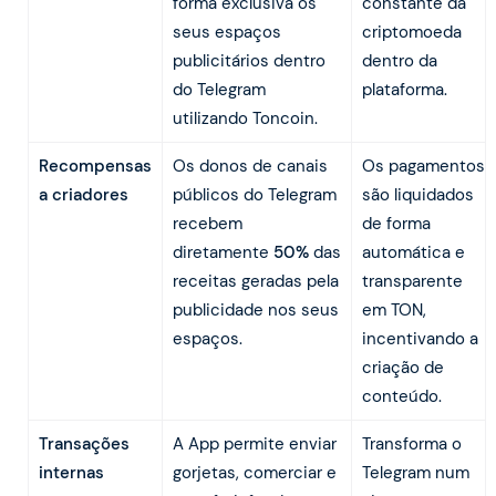
forma exclusiva os
constante da
seus espaços
criptomoeda
publicitários dentro
dentro da
do Telegram
plataforma.
utilizando Toncoin.
Recompensas
Os donos de canais
Os pagamentos
a criadores
públicos do Telegram
são liquidados
recebem
de forma
diretamente
50%
das
automática e
receitas geradas pela
transparente
publicidade nos seus
em TON,
espaços.
incentivando a
criação de
conteúdo.
Transações
A App permite enviar
Transforma o
internas
gorjetas, comerciar e
Telegram num