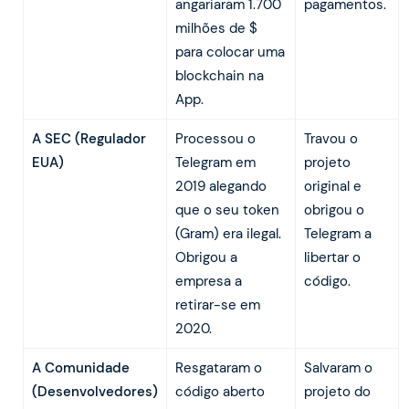
angariaram 1.700
pagamentos.
milhões de $
para colocar uma
blockchain na
App.
A SEC (Regulador
Processou o
Travou o
EUA)
Telegram em
projeto
2019 alegando
original e
que o seu token
obrigou o
(Gram) era ilegal.
Telegram a
Obrigou a
libertar o
empresa a
código.
retirar-se em
2020.
A Comunidade
Resgataram o
Salvaram o
(Desenvolvedores)
código aberto
projeto do