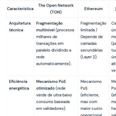
The Open Network
Ethereum
Característica
(TON)
Arquitetura
Fragmentação
Fragmentação
Ca
técnica
multinível
(processa
limitada /
ún
milhares de
Depende de
mo
transações em
camadas
(p
paralelo dividindo a
secundárias
tu
rede
(Layer 2).
ún
automaticamente).
al
ve
Eficiência
Mecanismo PoS
Mecanismo
M
energética
otimizado
(rede
PoS
Po
verde de ultra baixo
(eficiente,
(e
consumo baseada
mas com
ma
em validadores).
maior custo
ha
operacional
va