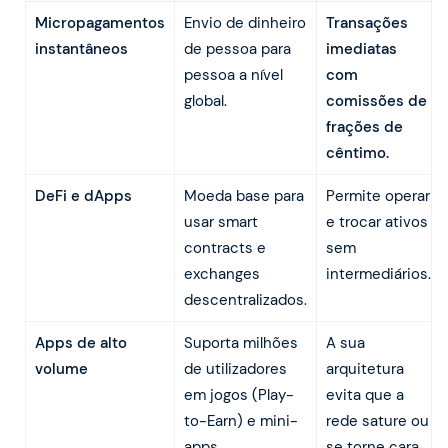
Micropagamentos
Envio de dinheiro
Transações
instantâneos
de pessoa para
imediatas
pessoa a nível
com
global.
comissões de
frações de
cêntimo.
DeFi e dApps
Moeda base para
Permite operar
usar smart
e trocar ativos
contracts e
sem
exchanges
intermediários.
descentralizados.
Apps de alto
Suporta milhões
A sua
volume
de utilizadores
arquitetura
em jogos (Play-
evita que a
to-Earn) e mini-
rede sature ou
apps.
se torne cara.