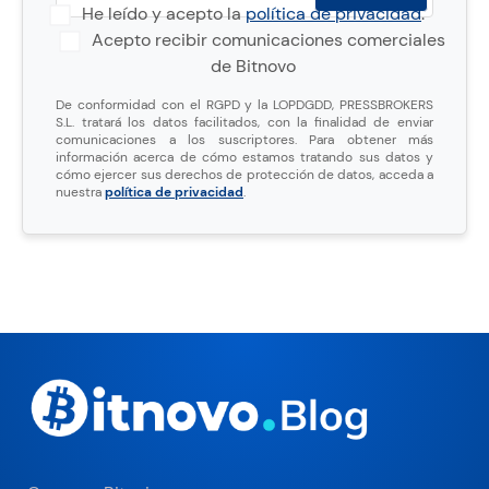
He leído y acepto la
política de privacidad
.
Acepto recibir comunicaciones comerciales
de Bitnovo
De conformidad con el RGPD y la LOPDGDD, PRESSBROKERS
S.L. tratará los datos facilitados, con la finalidad de enviar
comunicaciones a los suscriptores. Para obtener más
información acerca de cómo estamos tratando sus datos y
cómo ejercer sus derechos de protección de datos, acceda a
nuestra
política de privacidad
.