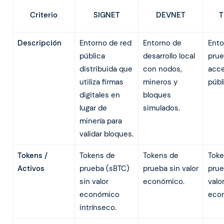
SIGNET
DEVNET
T
Criterio
Descripción
Entorno de red
Entorno de
Ento
pública
desarrollo local
prue
distribuida que
con nodos,
acc
utiliza firmas
mineros y
públ
digitales en
bloques
lugar de
simulados.
minería para
validar bloques.
Tokens /
Tokens de
Tokens de
Toke
Activos
prueba (sBTC)
prueba sin valor
prue
sin valor
económico.
valo
económico
eco
intrínseco.