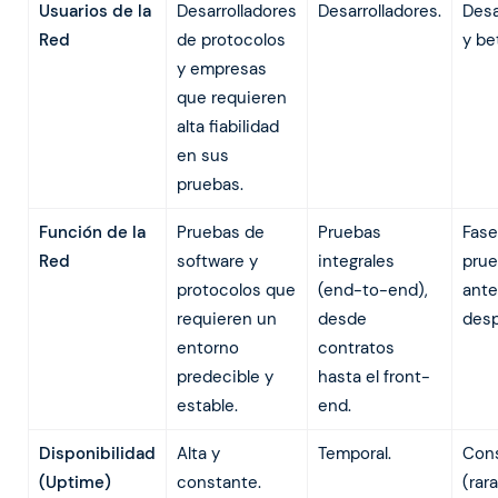
Usuarios de la
Desarrolladores
Desarrolladores.
Desa
Red
de protocolos
y be
y empresas
que requieren
alta fiabilidad
en sus
pruebas.
Función de la
Pruebas de
Pruebas
Fase
Red
software y
integrales
prue
protocolos que
(end-to-end),
ante
requieren un
desde
desp
entorno
contratos
predecible y
hasta el front-
estable.
end.
Disponibilidad
Alta y
Temporal.
Con
(Uptime)
constante.
(rar