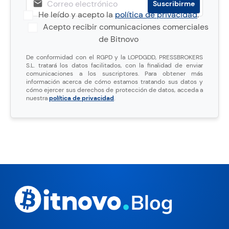
He leído y acepto la
política de privacidad
.
Acepto recibir comunicaciones comerciales
de Bitnovo
De conformidad con el RGPD y la LOPDGDD, PRESSBROKERS
S.L. tratará los datos facilitados, con la finalidad de enviar
comunicaciones a los suscriptores. Para obtener más
información acerca de cómo estamos tratando sus datos y
cómo ejercer sus derechos de protección de datos, acceda a
nuestra
política de privacidad
.