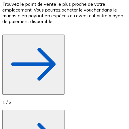
Trouvez le point de vente le plus proche de votre
P
Achetez des cartes-cadeaux de vos marques préférées
emplacement. Vous pourrez acheter le voucher dans le
v
magasin en payant en espèces ou avec tout autre moyen
c
Aller à la boutique de cartes-cadeaux
de paiement disponible.
c
f
1
/
3