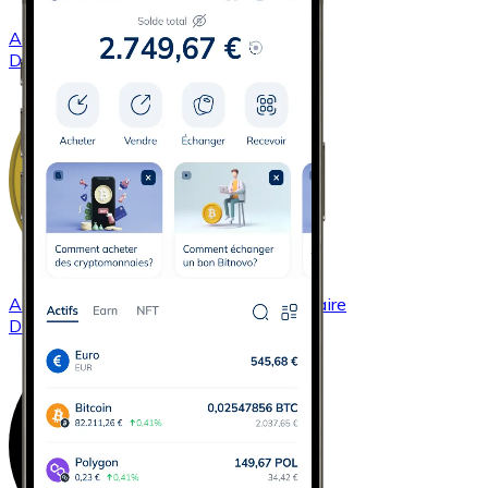
Acheter
Dash
avec virement bancaire
DASH
Acheter
Dogecoin
avec virement bancaire
DOGE