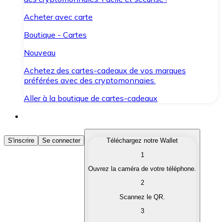
Acheter avec carte
Boutique - Cartes
Nouveau
Achetez des cartes-cadeaux de vos marques
préférées avec des cryptomonnaies.
Aller à la boutique de cartes-cadeaux
Acheter des Cryptomonnaies
S'inscrire
Se connecter
Téléchargez notre Wallet
1
Achetez les cryptomonnaies qui vous intéressent rapid
Ouvrez la caméra de votre téléphone.
Vendre des Cryptomonnaies
2
Convertissez vos cryptomonnaies en monnaie fiduciair
Scannez le QR.
3
Échanger (Swap)