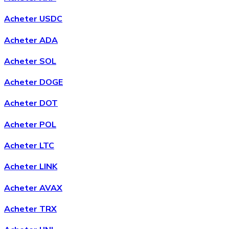
Acheter USDC
Acheter ADA
Acheter SOL
Acheter
Avalanche
avec virement bancaire
Acheter DOGE
AVAX
Acheter DOT
Acheter POL
Acheter LTC
Acheter LINK
Acheter AVAX
Acheter
Shiba Inu
avec virement bancaire
Acheter TRX
SHIB