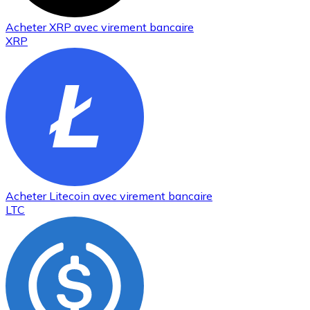
Acheter
XRP
avec virement bancaire
XRP
Acheter
Litecoin
avec virement bancaire
LTC