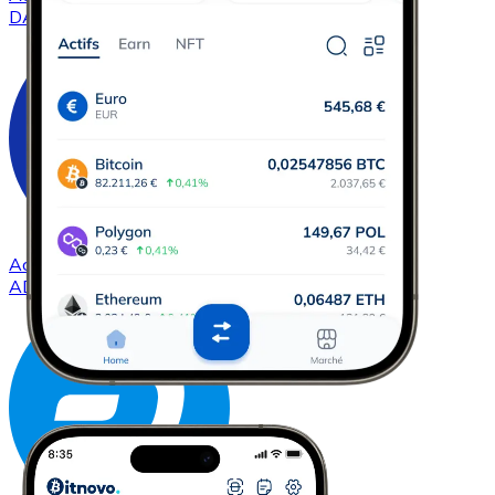
DAI
Acheter
Cardano
avec virement bancaire
ADA