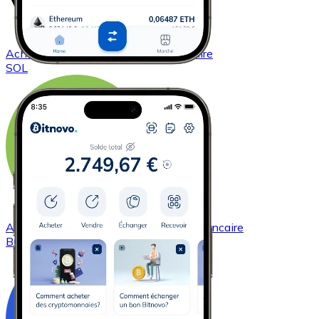
Acheter
Solana
avec virement bancaire
SOL
Acheter
Bitcoin Cash
avec virement bancaire
BCH