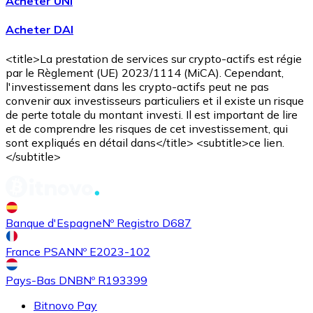
Acheter UNI
Acheter DAI
<title>La prestation de services sur crypto-actifs est régie
par le Règlement (UE) 2023/1114 (MiCA). Cependant,
l'investissement dans les crypto-actifs peut ne pas
convenir aux investisseurs particuliers et il existe un risque
de perte totale du montant investi. Il est important de lire
et de comprendre les risques de cet investissement, qui
Acheter
Uniswap
avec virement bancaire
sont expliqués en détail dans</title> <subtitle>ce lien.
UNI
</subtitle>
Banque d'Espagne
Nº Registro D687
France PSAN
Nº E2023-102
Pays-Bas DNB
Nº R193399
Bitnovo Pay
Acheter
Ethereum Classic
avec virement bancaire