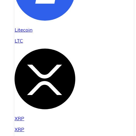
Litecoin
LTC
XRP
XRP