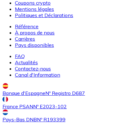
Coupons crypto
ETC
Mentions légales
Politiques et Déclarations
Référence
À propos de nous
Carrières
Pays disponibles
FAQ
Actualités
Contactez-nous
Acheter
Algorand
avec virement bancaire
Canal d'Information
ALGO
Banque d'Espagne
Nº Registro D687
France PSAN
Nº E2023-102
Pays-Bas DNB
Nº R193399