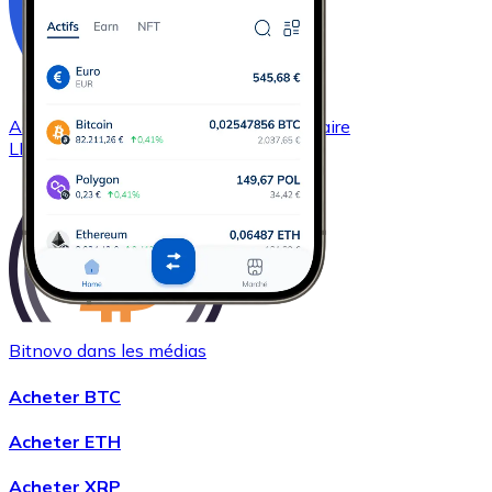
Acheter
Chainlink
avec virement bancaire
LINK
Bitnovo dans les médias
Acheter
Wrapped Bitcoin
avec virement bancaire
Acheter BTC
WBTC
Acheter ETH
Acheter XRP