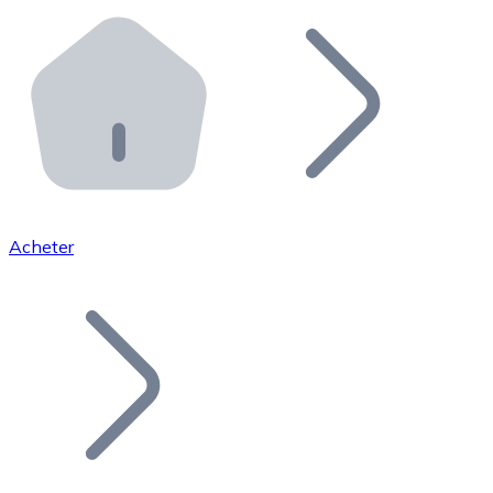
Effectuez des opérations de plus grande envergure. O
Distributeurs automatiques Bitnovo
Intégrez un ATM Bitnovo dans votre entreprise et per
API Bitnovo
Intégrez notre API dans votre écosystème.
Devenir Distributeur
Rejoignez notre réseau de distributeurs et commercialis
Acheter
Lister un Token
Ajoutez le token de votre projet à notre service d'acha