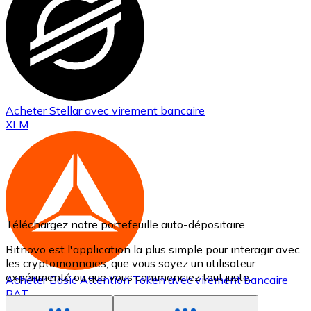
Acheter
Stellar
avec virement bancaire
XLM
Téléchargez notre portefeuille auto-dépositaire
Bitnovo est l'application la plus simple pour interagir avec
les cryptomonnaies, que vous soyez un utilisateur
expérimenté ou que vous commenciez tout juste.
Acheter
Basic Attention Token
avec virement bancaire
BAT