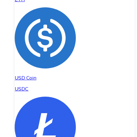
USD Coin
USDC