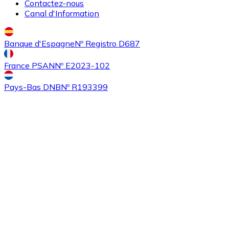
Contactez-nous
Canal d'Information
Banque d'Espagne
Nº Registro D687
France PSAN
Nº E2023-102
Pays-Bas DNB
Nº R193399