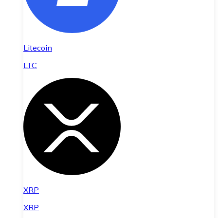
Litecoin
LTC
XRP
XRP