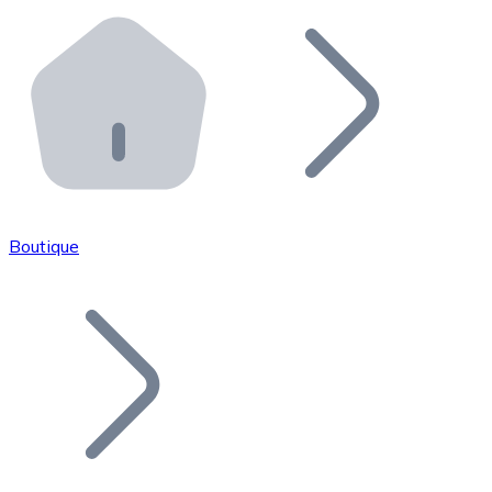
Effectuez des opérations de plus grande envergure. O
Distributeurs automatiques Bitnovo
Intégrez un ATM Bitnovo dans votre entreprise et per
API Bitnovo
Intégrez notre API dans votre écosystème.
Devenir Distributeur
Rejoignez notre réseau de distributeurs et commercialis
Boutique
Lister un Token
Ajoutez le token de votre projet à notre service d'acha