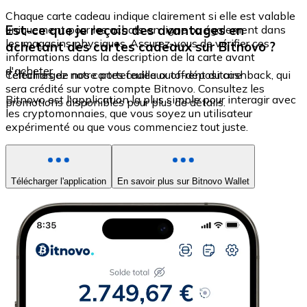
Chaque carte cadeau indique clairement si elle est valable
Est-ce que je reçois des avantages en
uniquement pour les achats en ligne ou également dans
les magasins physiques. Assurez-vous de vérifier ces
achetant des cartes cadeaux sur Bitnovo ?
informations dans la description de la carte avant
d'acheter.
Certaines de nos cartes cadeaux offrent du cashback, qui
Téléchargez notre portefeuille auto-dépositaire
sera crédité sur votre compte Bitnovo. Consultez les
Bitnovo est l'application la plus simple pour interagir avec
promotions disponibles pour plus de détails.
les cryptomonnaies, que vous soyez un utilisateur
expérimenté ou que vous commenciez tout juste.
Télécharger l'application
En savoir plus sur Bitnovo Wallet