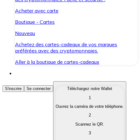
Acheter avec carte
Boutique - Cartes
Nouveau
Achetez des cartes-cadeaux de vos marques
préférées avec des cryptomonnaies.
Aller à la boutique de cartes-cadeaux
Acheter des Cryptomonnaies
S'inscrire
Se connecter
Téléchargez notre Wallet
1
Achetez les cryptomonnaies qui vous intéressent rapid
Ouvrez la caméra de votre téléphone.
Vendre des Cryptomonnaies
2
Convertissez vos cryptomonnaies en monnaie fiduciair
Scannez le QR.
3
Échanger (Swap)