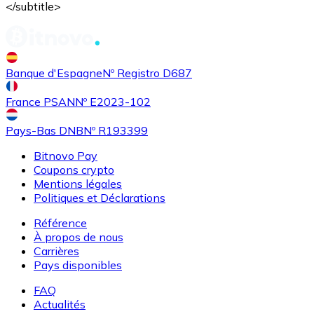
</subtitle>
Banque d'Espagne
Nº Registro D687
France PSAN
Nº E2023-102
Pays-Bas DNB
Nº R193399
Bitnovo Pay
Coupons crypto
Mentions légales
Politiques et Déclarations
Référence
À propos de nous
Carrières
Pays disponibles
FAQ
Actualités