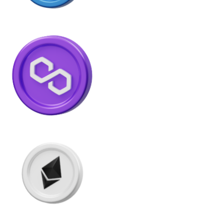
Litecoin
LTC
XRP
XRP