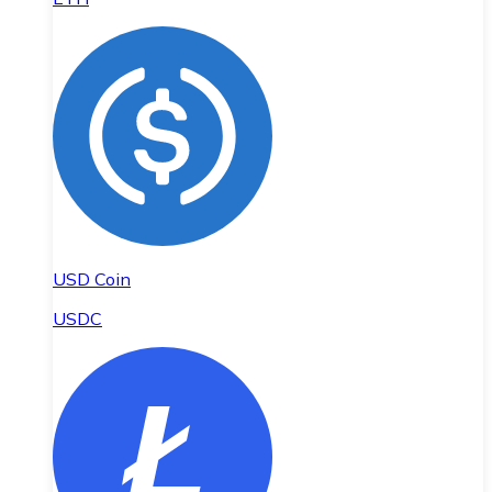
USD Coin
USDC