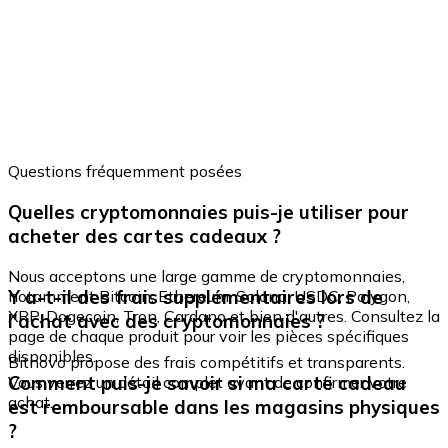
Questions fréquemment posées
Quelles cryptomonnaies puis-je utiliser pour
acheter des cartes cadeaux ?
Nous acceptons une large gamme de cryptomonnaies,
Y a-t-il des frais supplémentaires lors de
notamment Bitcoin, Ethereum, Solana, USDC, Polygon,
XRP, Dogecoin, Tron, Cardano et bien d'autres. Consultez la
l'achat avec des cryptomonnaies ?
page de chaque produit pour voir les pièces spécifiques
disponibles.
Bitnovo propose des frais compétitifs et transparents.
Comment puis-je savoir si ma carte cadeau
Vous verrez un détail complet avant de confirmer votre
achat.
est remboursable dans les magasins physiques
?