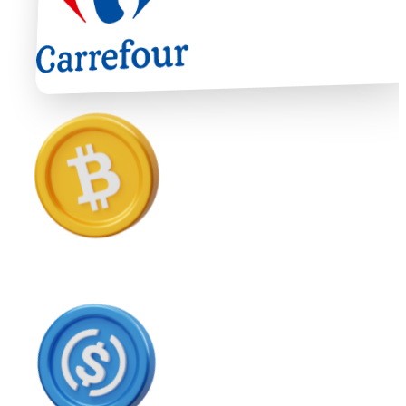
USD Coin
USDC