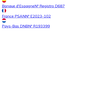
Banque d'Espagne
Nº Registro D687
France PSAN
Nº E2023-102
Pays-Bas DNB
Nº R193399