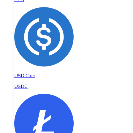
USD Coin
USDC