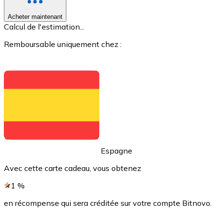
Acheter maintenant
Voir toutes
Calcul de l'estimation...
Coupons crypto
Remboursable uniquement chez :
Achetez des cryptomonnaies en espèces et d'autres m
Acheter avec espèces
Virement SEPA
Ajoutez des fonds à votre compte Bitnovo ou effectuez 
Acheter avec virement bancaire
Carte de crédit / débit
Espagne
Utilisez les cartes Visa et Mastercard pour acheter des
Avec cette carte cadeau, vous obtenez
Acheter avec carte
1
%
Boutique - Cartes
en récompense qui sera créditée sur votre compte Bitnovo.
Nouveau