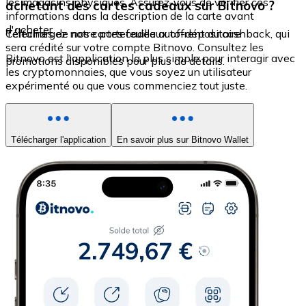
les magasins physiques. Assurez-vous de vérifier ces
achetant des cartes cadeaux sur Bitnovo ?
informations dans la description de la carte avant
d'acheter.
Certaines de nos cartes cadeaux offrent du cashback, qui
Téléchargez notre portefeuille auto-dépositaire
sera crédité sur votre compte Bitnovo. Consultez les
Bitnovo est l'application la plus simple pour interagir avec
promotions disponibles pour plus de détails.
les cryptomonnaies, que vous soyez un utilisateur
expérimenté ou que vous commenciez tout juste.
Télécharger l'application
En savoir plus sur Bitnovo Wallet