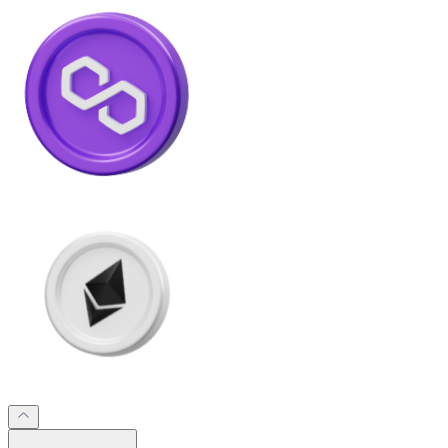
Litecoin
LTC
XRP
XRP