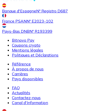
Banque d'Espagne
Nº Registro D687
France PSAN
Nº E2023-102
Pays-Bas DNB
Nº R193399
Bitnovo Pay
Coupons crypto
Mentions légales
Politiques et Déclarations
Référence
À propos de nous
Carrières
Pays disponibles
FAQ
Actualités
Contactez-nous
Canal d'Information