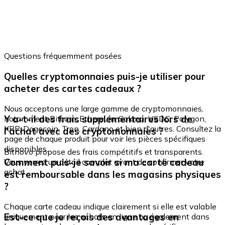
Questions fréquemment posées
Quelles cryptomonnaies puis-je utiliser pour
acheter des cartes cadeaux ?
Nous acceptons une large gamme de cryptomonnaies,
Y a-t-il des frais supplémentaires lors de
notamment Bitcoin, Ethereum, Solana, USDC, Polygon,
XRP, Dogecoin, Tron, Cardano et bien d'autres. Consultez la
l'achat avec des cryptomonnaies ?
page de chaque produit pour voir les pièces spécifiques
disponibles.
Bitnovo propose des frais compétitifs et transparents.
Comment puis-je savoir si ma carte cadeau
Vous verrez un détail complet avant de confirmer votre
achat.
est remboursable dans les magasins physiques
?
Chaque carte cadeau indique clairement si elle est valable
Est-ce que je reçois des avantages en
uniquement pour les achats en ligne ou également dans