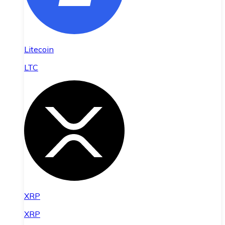
Litecoin
LTC
XRP
XRP