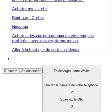
Acheter avec carte
Boutique - Cartes
Nouveau
Achetez des cartes-cadeaux de vos marques
préférées avec des cryptomonnaies.
Aller à la boutique de cartes-cadeaux
Acheter des Cryptomonnaies
S'inscrire
Se connecter
Téléchargez notre Wallet
1
Achetez les cryptomonnaies qui vous intéressent rapid
Ouvrez la caméra de votre téléphone.
Vendre des Cryptomonnaies
2
Convertissez vos cryptomonnaies en monnaie fiduciair
Scannez le QR.
3
Échanger (Swap)