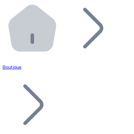
Effectuez des opérations de plus grande envergure. O
Distributeurs automatiques Bitnovo
Intégrez un ATM Bitnovo dans votre entreprise et per
API Bitnovo
Intégrez notre API dans votre écosystème.
Devenir Distributeur
Rejoignez notre réseau de distributeurs et commercialis
Boutique
Lister un Token
Ajoutez le token de votre projet à notre service d'acha