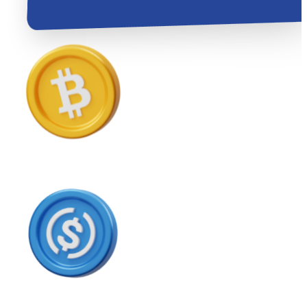
USD Coin
USDC