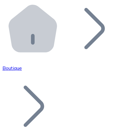
Effectuez des opérations de plus grande envergure. O
Distributeurs automatiques Bitnovo
Intégrez un ATM Bitnovo dans votre entreprise et per
API Bitnovo
Intégrez notre API dans votre écosystème.
Devenir Distributeur
Rejoignez notre réseau de distributeurs et commercialis
Boutique
Lister un Token
Ajoutez le token de votre projet à notre service d'acha