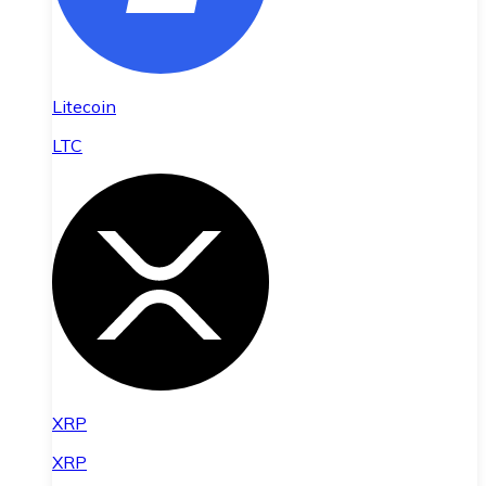
Litecoin
LTC
XRP
XRP