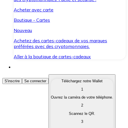
Acheter avec carte
Boutique - Cartes
Nouveau
Achetez des cartes-cadeaux de vos marques
préférées avec des cryptomonnaies.
Aller à la boutique de cartes-cadeaux
Acheter des Cryptomonnaies
S'inscrire
Se connecter
Téléchargez notre Wallet
1
Achetez les cryptomonnaies qui vous intéressent rapid
Ouvrez la caméra de votre téléphone.
Vendre des Cryptomonnaies
2
Convertissez vos cryptomonnaies en monnaie fiduciair
Scannez le QR.
3
Échanger (Swap)