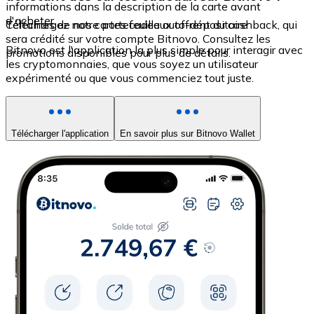
informations dans la description de la carte avant
d'acheter.
Certaines de nos cartes cadeaux offrent du cashback, qui
Téléchargez notre portefeuille auto-dépositaire
sera crédité sur votre compte Bitnovo. Consultez les
Bitnovo est l'application la plus simple pour interagir avec
promotions disponibles pour plus de détails.
les cryptomonnaies, que vous soyez un utilisateur
expérimenté ou que vous commenciez tout juste.
Télécharger l'application
En savoir plus sur Bitnovo Wallet