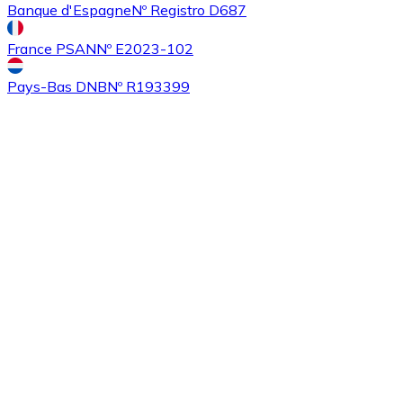
Banque d'Espagne
Nº Registro D687
France PSAN
Nº E2023-102
Pays-Bas DNB
Nº R193399