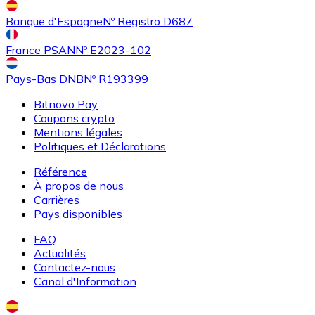
Banque d'Espagne
Nº Registro D687
France PSAN
Nº E2023-102
Pays-Bas DNB
Nº R193399
Bitnovo Pay
Coupons crypto
Mentions légales
Politiques et Déclarations
Référence
À propos de nous
Carrières
Pays disponibles
FAQ
Actualités
Contactez-nous
Canal d'Information