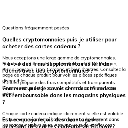
Questions fréquemment posées
Quelles cryptomonnaies puis-je utiliser pour
acheter des cartes cadeaux ?
Nous acceptons une large gamme de cryptomonnaies,
Y a-t-il des frais supplémentaires lors de
notamment Bitcoin, Ethereum, Solana, USDC, Polygon,
XRP, Dogecoin, Tron, Cardano et bien d'autres. Consultez la
l'achat avec des cryptomonnaies ?
page de chaque produit pour voir les pièces spécifiques
disponibles.
Bitnovo propose des frais compétitifs et transparents.
Comment puis-je savoir si ma carte cadeau
Vous verrez un détail complet avant de confirmer votre
achat.
est remboursable dans les magasins physiques
?
Chaque carte cadeau indique clairement si elle est valable
Est-ce que je reçois des avantages en
uniquement pour les achats en ligne ou également dans
les magasins physiques. Assurez-vous de vérifier ces
achetant des cartes cadeaux sur Bitnovo ?