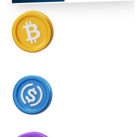
USD Coin
USDC