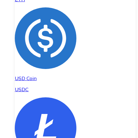
USD Coin
USDC