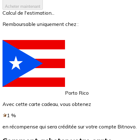
Acheter maintenant
Voir toutes
Calcul de l'estimation...
Coupons crypto
Remboursable uniquement chez :
Achetez des cryptomonnaies en espèces et d'autres m
Acheter avec espèces
Virement SEPA
Ajoutez des fonds à votre compte Bitnovo ou effectuez 
Acheter avec virement bancaire
Carte de crédit / débit
Porto Rico
Utilisez les cartes Visa et Mastercard pour acheter des
Avec cette carte cadeau, vous obtenez
Acheter avec carte
1
%
Boutique - Cartes
en récompense qui sera créditée sur votre compte Bitnovo.
Nouveau