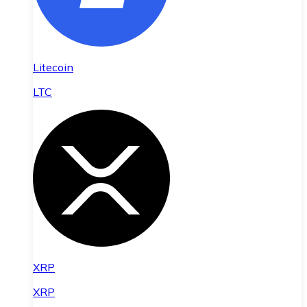
Litecoin
LTC
XRP
XRP