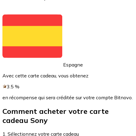
Voir toutes
Coupons crypto
Achetez des cryptomonnaies en espèces et d'autres m
Acheter avec espèces
Virement SEPA
Espagne
Ajoutez des fonds à votre compte Bitnovo ou effectuez 
Avec cette carte cadeau, vous obtenez
Acheter avec virement bancaire
3.5
%
Carte de crédit / débit
en récompense qui sera créditée sur votre compte Bitnovo.
Utilisez les cartes Visa et Mastercard pour acheter des
Acheter avec carte
Comment acheter votre carte
cadeau Sony
Boutique - Cartes
Nouveau
1. Sélectionnez votre carte cadeau