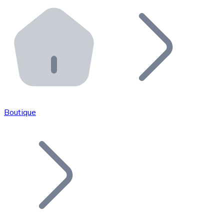
Effectuez des opérations de plus grande envergure. O
Distributeurs automatiques Bitnovo
Intégrez un ATM Bitnovo dans votre entreprise et per
API Bitnovo
Intégrez notre API dans votre écosystème.
Devenir Distributeur
Rejoignez notre réseau de distributeurs et commercialis
Boutique
Lister un Token
Ajoutez le token de votre projet à notre service d'acha