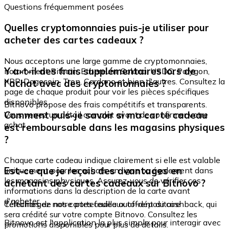
Questions fréquemment posées
Quelles cryptomonnaies puis-je utiliser pour
acheter des cartes cadeaux ?
Nous acceptons une large gamme de cryptomonnaies,
Y a-t-il des frais supplémentaires lors de
notamment Bitcoin, Ethereum, Solana, USDC, Polygon,
XRP, Dogecoin, Tron, Cardano et bien d'autres. Consultez la
l'achat avec des cryptomonnaies ?
page de chaque produit pour voir les pièces spécifiques
disponibles.
Bitnovo propose des frais compétitifs et transparents.
Comment puis-je savoir si ma carte cadeau
Vous verrez un détail complet avant de confirmer votre
achat.
est remboursable dans les magasins physiques
?
Chaque carte cadeau indique clairement si elle est valable
Est-ce que je reçois des avantages en
uniquement pour les achats en ligne ou également dans
les magasins physiques. Assurez-vous de vérifier ces
achetant des cartes cadeaux sur Bitnovo ?
informations dans la description de la carte avant
d'acheter.
Certaines de nos cartes cadeaux offrent du cashback, qui
Téléchargez notre portefeuille auto-dépositaire
sera crédité sur votre compte Bitnovo. Consultez les
Bitnovo est l'application la plus simple pour interagir avec
promotions disponibles pour plus de détails.