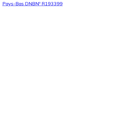
Pays-Bas DNB
Nº R193399