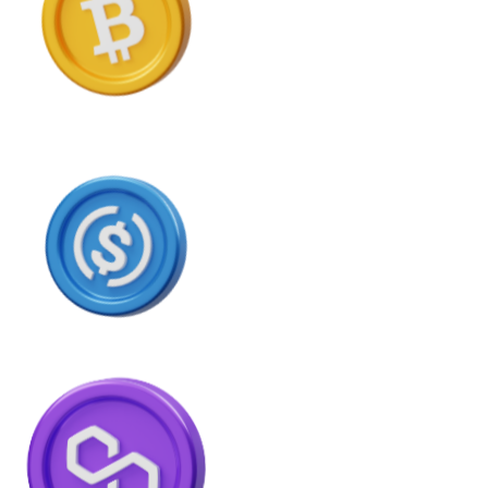
USD Coin
USDC