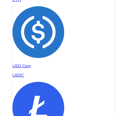
USD Coin
USDC