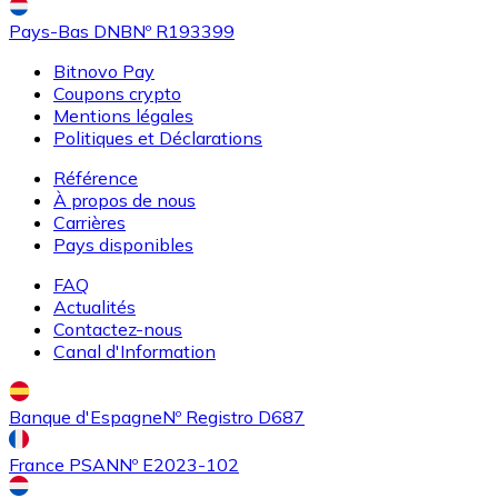
Pays-Bas DNB
Nº R193399
Bitnovo Pay
Coupons crypto
Mentions légales
Politiques et Déclarations
Référence
À propos de nous
Carrières
Pays disponibles
FAQ
Actualités
Contactez-nous
Canal d'Information
Banque d'Espagne
Nº Registro D687
France PSAN
Nº E2023-102