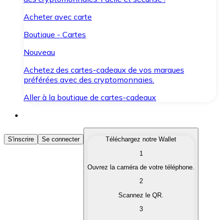
Acheter avec carte
Boutique - Cartes
Nouveau
Achetez des cartes-cadeaux de vos marques
préférées avec des cryptomonnaies.
Aller à la boutique de cartes-cadeaux
Acheter des Cryptomonnaies
S'inscrire
Se connecter
Téléchargez notre Wallet
1
Achetez les cryptomonnaies qui vous intéressent rapid
Ouvrez la caméra de votre téléphone.
Vendre des Cryptomonnaies
2
Convertissez vos cryptomonnaies en monnaie fiduciair
Scannez le QR.
3
Échanger (Swap)