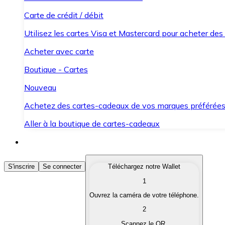
Carte de crédit / débit
Utilisez les cartes Visa et Mastercard pour acheter des
Acheter avec carte
Boutique - Cartes
Nouveau
Achetez des cartes-cadeaux de vos marques préférée
Aller à la boutique de cartes-cadeaux
Acheter des Cryptomonnaies
S'inscrire
Se connecter
Téléchargez notre Wallet
1
Achetez les cryptomonnaies qui vous intéressent rapid
Ouvrez la caméra de votre téléphone.
Vendre des Cryptomonnaies
2
Convertissez vos cryptomonnaies en monnaie fiduciair
Scannez le QR.