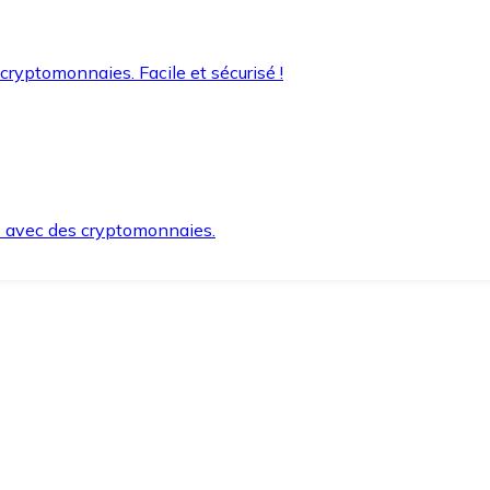
 cryptomonnaies. Facile et sécurisé !
s avec des cryptomonnaies.
ement et en toute sécurité.
e lorsque vous en avez besoin.