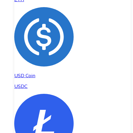
USD Coin
USDC