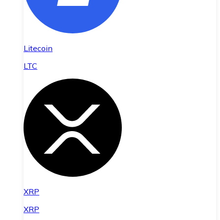
Litecoin
LTC
XRP
XRP