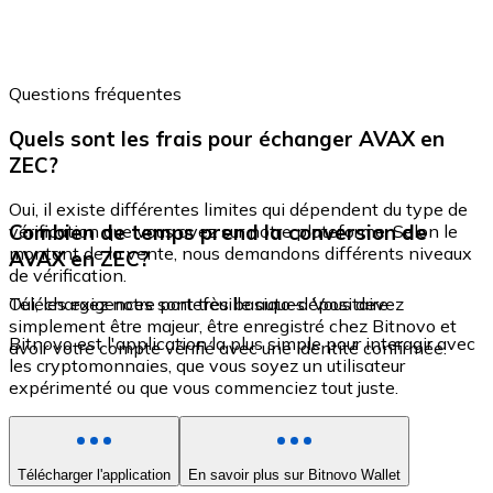
Questions fréquentes
Quels sont les frais pour échanger AVAX en
ZEC?
Oui, il existe différentes limites qui dépendent du type de
Combien de temps prend la conversion de
vérification que vous avez sur notre plateforme. Selon le
montant de la vente, nous demandons différents niveaux
AVAX en ZEC?
de vérification.
Oui, les exigences sont très basiques. Vous devez
Téléchargez notre portefeuille auto-dépositaire
simplement être majeur, être enregistré chez Bitnovo et
Bitnovo est l'application la plus simple pour interagir avec
avoir votre compte vérifié avec une identité confirmée.
les cryptomonnaies, que vous soyez un utilisateur
expérimenté ou que vous commenciez tout juste.
Télécharger l'application
En savoir plus sur Bitnovo Wallet