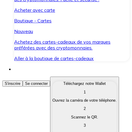
Acheter avec carte
Boutique - Cartes
Nouveau
Achetez des cartes-cadeaux de vos marques
préférées avec des cryptomonnaies.
Aller à la boutique de cartes-cadeaux
Acheter des Cryptomonnaies
S'inscrire
Se connecter
Téléchargez notre Wallet
1
Achetez les cryptomonnaies qui vous intéressent rapid
Ouvrez la caméra de votre téléphone.
Vendre des Cryptomonnaies
2
Convertissez vos cryptomonnaies en monnaie fiduciair
Scannez le QR.
3
Échanger (Swap)