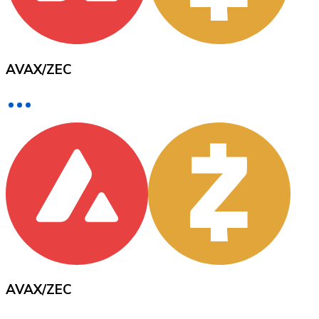
Voir toutes
Coupons crypto
AVAX
/
ZEC
Achetez des cryptomonnaies en espèces et d'autres m
Acheter avec espèces
Virement SEPA
Ajoutez des fonds à votre compte Bitnovo ou effectuez 
Acheter avec virement bancaire
Carte de crédit / débit
Utilisez les cartes Visa et Mastercard pour acheter des
Acheter avec carte
Boutique - Cartes
AVAX
/
ZEC
Nouveau