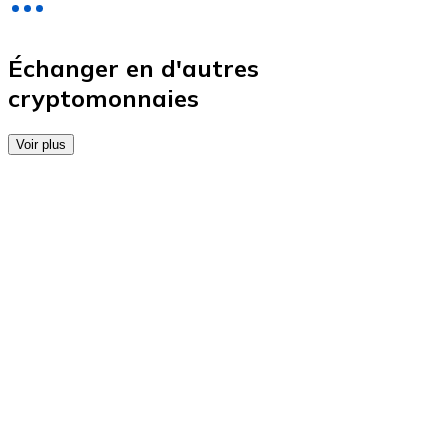
Achetez des cartes-cadeaux de vos marques préférées
Aller à la boutique de cartes-cadeaux
Échanger en d'autres
cryptomonnaies
Voir plus