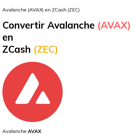
Avalanche (AVAX) en ZCash (ZEC)
Convertir Avalanche
(AVAX)
Bitcoin
en
BTC
ZCash
(ZEC)
Ethereum
ETH
Avalanche
AVAX