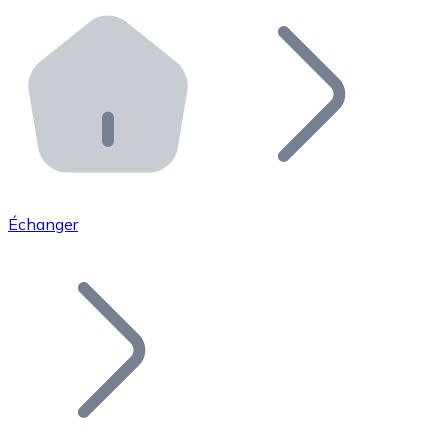
Effectuez des opérations de plus grande envergure. O
Distributeurs automatiques Bitnovo
Intégrez un ATM Bitnovo dans votre entreprise et per
API Bitnovo
Intégrez notre API dans votre écosystème.
Devenir Distributeur
Rejoignez notre réseau de distributeurs et commercialis
Échanger
Lister un Token
Ajoutez le token de votre projet à notre service d'acha