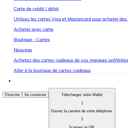
Carte de crédit / débit
Utilisez les cartes Visa et Mastercard pour acheter des
Acheter avec carte
Boutique - Cartes
Nouveau
Achetez des cartes-cadeaux de vos marques préférée
Aller à la boutique de cartes-cadeaux
Acheter des Cryptomonnaies
S'inscrire
Se connecter
Téléchargez notre Wallet
1
Achetez les cryptomonnaies qui vous intéressent rapid
Ouvrez la caméra de votre téléphone.
Vendre des Cryptomonnaies
2
Convertissez vos cryptomonnaies en monnaie fiduciair
Scannez le QR.