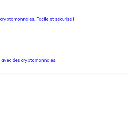
 cryptomonnaies. Facile et sécurisé !
s avec des cryptomonnaies.
ement et en toute sécurité.
e lorsque vous en avez besoin.