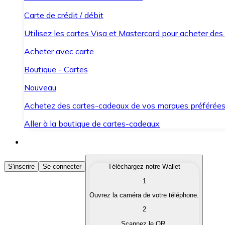
Carte de crédit / débit
Utilisez les cartes Visa et Mastercard pour acheter des
Acheter avec carte
Boutique - Cartes
Nouveau
Achetez des cartes-cadeaux de vos marques préférée
Aller à la boutique de cartes-cadeaux
Acheter des Cryptomonnaies
S'inscrire
Se connecter
Téléchargez notre Wallet
1
Achetez les cryptomonnaies qui vous intéressent rapid
Ouvrez la caméra de votre téléphone.
Vendre des Cryptomonnaies
2
Convertissez vos cryptomonnaies en monnaie fiduciair
Scannez le QR.