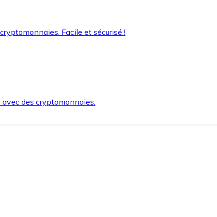
 cryptomonnaies. Facile et sécurisé !
s avec des cryptomonnaies.
ement et en toute sécurité.
e lorsque vous en avez besoin.