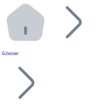
Effectuez des opérations de plus grande envergure. O
Distributeurs automatiques Bitnovo
Intégrez un ATM Bitnovo dans votre entreprise et per
API Bitnovo
Intégrez notre API dans votre écosystème.
Devenir Distributeur
Rejoignez notre réseau de distributeurs et commercialis
Échanger
Lister un Token
Ajoutez le token de votre projet à notre service d'acha