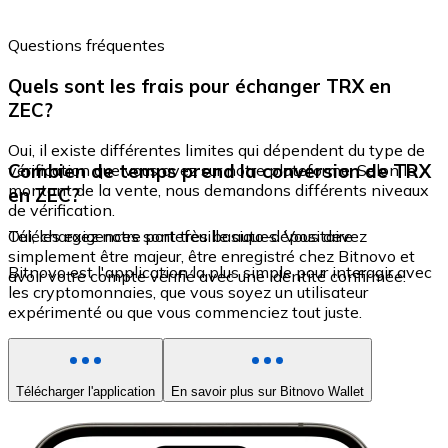
Questions fréquentes
Quels sont les frais pour échanger TRX en
ZEC?
Oui, il existe différentes limites qui dépendent du type de
Combien de temps prend la conversion de TRX
vérification que vous avez sur notre plateforme. Selon le
montant de la vente, nous demandons différents niveaux
en ZEC?
de vérification.
Oui, les exigences sont très basiques. Vous devez
Téléchargez notre portefeuille auto-dépositaire
simplement être majeur, être enregistré chez Bitnovo et
Bitnovo est l'application la plus simple pour interagir avec
avoir votre compte vérifié avec une identité confirmée.
les cryptomonnaies, que vous soyez un utilisateur
expérimenté ou que vous commenciez tout juste.
Télécharger l'application
En savoir plus sur Bitnovo Wallet