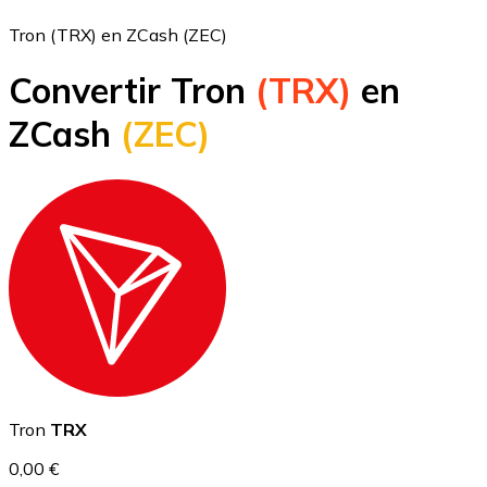
Tron (TRX) en ZCash (ZEC)
Convertir Tron
(TRX)
en
Bitcoin
ZCash
(ZEC)
BTC
Ethereum
Tron
TRX
ETH
0,00 €