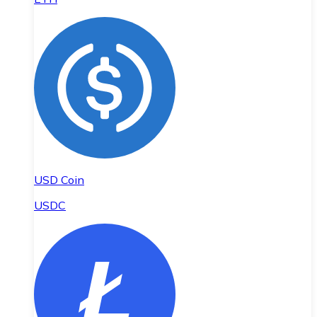
USD Coin
USDC