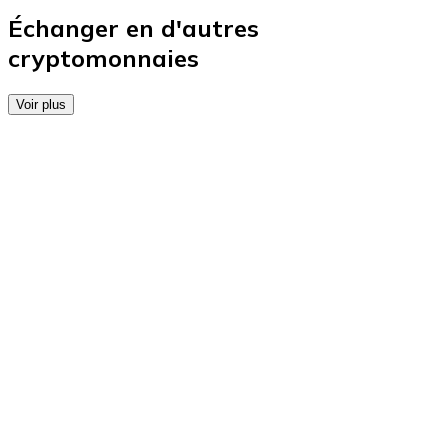
Achetez des cartes-cadeaux de vos marques préférées
Échanger en d'autres
cryptomonnaies
Aller à la boutique de cartes-cadeaux
Voir plus