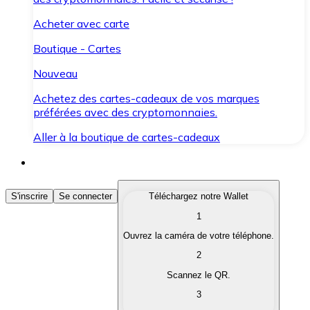
Acheter avec carte
Boutique - Cartes
Nouveau
Achetez des cartes-cadeaux de vos marques
préférées avec des cryptomonnaies.
Aller à la boutique de cartes-cadeaux
Acheter des Cryptomonnaies
S'inscrire
Se connecter
Téléchargez notre Wallet
1
Achetez les cryptomonnaies qui vous intéressent rapid
Ouvrez la caméra de votre téléphone.
Vendre des Cryptomonnaies
2
Convertissez vos cryptomonnaies en monnaie fiduciair
Scannez le QR.
3
Échanger (Swap)