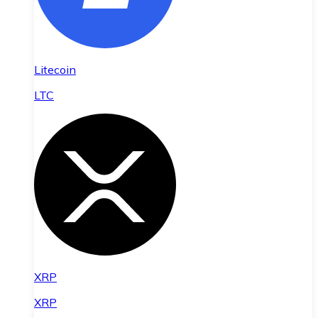
Litecoin
LTC
XRP
XRP