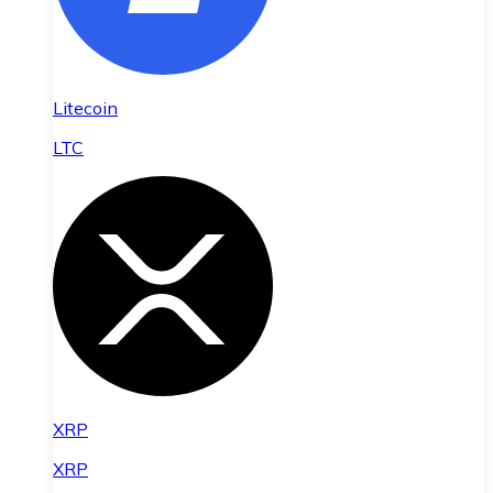
Litecoin
LTC
XRP
XRP