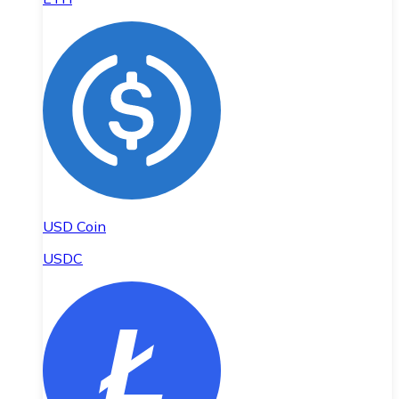
USD Coin
USDC