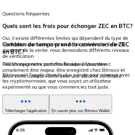
Questions fréquentes
Quels sont les frais pour échanger ZEC en BTC?
Oui, il existe différentes limites qui dépendent du type de
Combien de temps prend la conversion de ZEC
vérification que vous avez sur notre plateforme. Selon le
montant de la vente, nous demandons différents niveaux
en BTC?
de vérification.
Oui, les exigences sont très basiques. Vous devez
Téléchargez notre portefeuille auto-dépositaire
simplement être majeur, être enregistré chez Bitnovo et
Bitnovo est l'application la plus simple pour interagir avec
avoir votre compte vérifié avec une identité confirmée.
les cryptomonnaies, que vous soyez un utilisateur
expérimenté ou que vous commenciez tout juste.
Télécharger l'application
En savoir plus sur Bitnovo Wallet