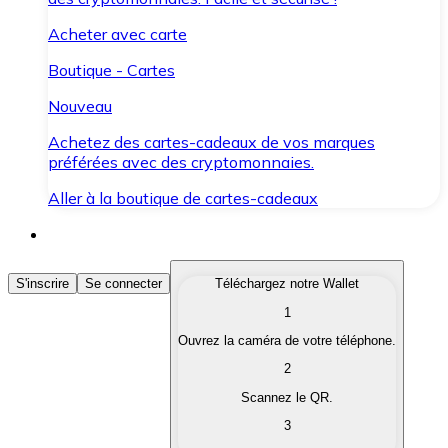
Acheter avec carte
Boutique - Cartes
Nouveau
Achetez des cartes-cadeaux de vos marques
préférées avec des cryptomonnaies.
Aller à la boutique de cartes-cadeaux
Acheter des Cryptomonnaies
S'inscrire
Se connecter
Téléchargez notre Wallet
1
Achetez les cryptomonnaies qui vous intéressent rapid
Ouvrez la caméra de votre téléphone.
Vendre des Cryptomonnaies
2
Convertissez vos cryptomonnaies en monnaie fiduciair
Scannez le QR.
3
Échanger (Swap)