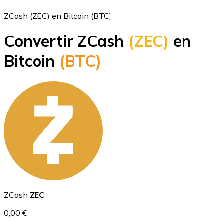
ZCash (ZEC) en Bitcoin (BTC)
Convertir ZCash
(ZEC)
en
Bitcoin
Bitcoin
(BTC)
BTC
Ethereum
ZCash
ZEC
ETH
0,00 €