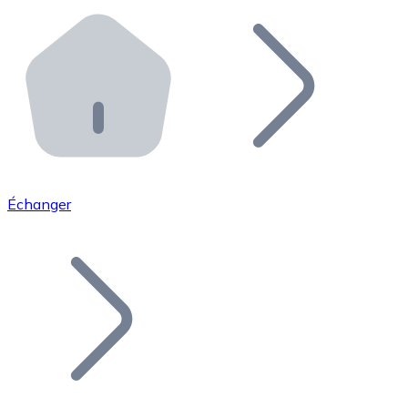
Effectuez des opérations de plus grande envergure. O
Distributeurs automatiques Bitnovo
Intégrez un ATM Bitnovo dans votre entreprise et per
API Bitnovo
Intégrez notre API dans votre écosystème.
Devenir Distributeur
Rejoignez notre réseau de distributeurs et commercialis
Échanger
Lister un Token
Ajoutez le token de votre projet à notre service d'acha