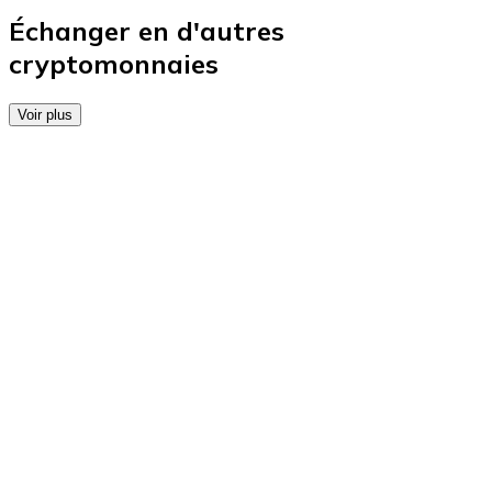
Achetez des cartes-cadeaux de vos marques préférées
Échanger en d'autres
cryptomonnaies
Aller à la boutique de cartes-cadeaux
Voir plus