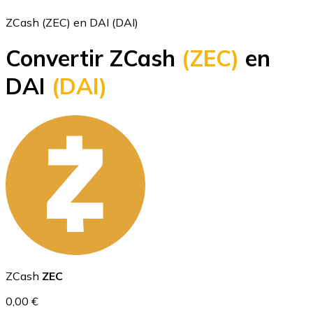
ZCash (ZEC) en DAI (DAI)
Convertir ZCash
(ZEC)
en
Bitcoin
DAI
(DAI)
BTC
Ethereum
ZCash
ZEC
ETH
0,00 €