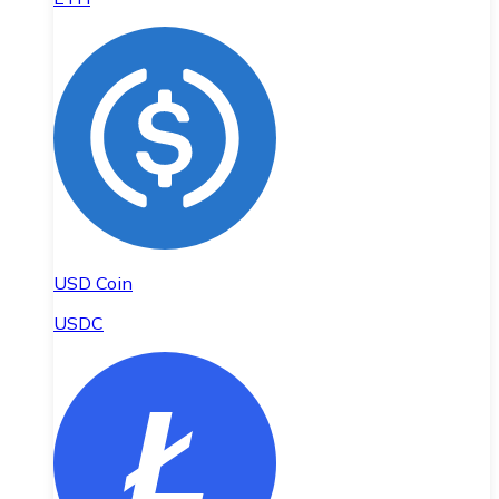
USD Coin
USDC