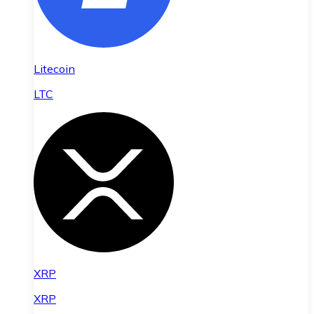
Litecoin
LTC
XRP
XRP