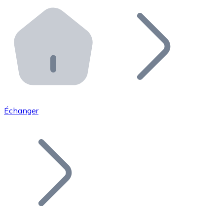
Effectuez des opérations de plus grande envergure. O
Distributeurs automatiques Bitnovo
Intégrez un ATM Bitnovo dans votre entreprise et per
API Bitnovo
Intégrez notre API dans votre écosystème.
Devenir Distributeur
Rejoignez notre réseau de distributeurs et commercialis
Échanger
Lister un Token
Ajoutez le token de votre projet à notre service d'acha