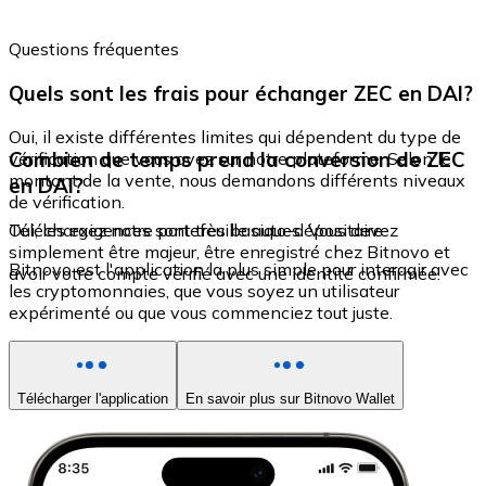
Questions fréquentes
Quels sont les frais pour échanger ZEC en DAI?
Oui, il existe différentes limites qui dépendent du type de
Combien de temps prend la conversion de ZEC
vérification que vous avez sur notre plateforme. Selon le
montant de la vente, nous demandons différents niveaux
en DAI?
de vérification.
Oui, les exigences sont très basiques. Vous devez
Téléchargez notre portefeuille auto-dépositaire
simplement être majeur, être enregistré chez Bitnovo et
Bitnovo est l'application la plus simple pour interagir avec
avoir votre compte vérifié avec une identité confirmée.
les cryptomonnaies, que vous soyez un utilisateur
expérimenté ou que vous commenciez tout juste.
Télécharger l'application
En savoir plus sur Bitnovo Wallet