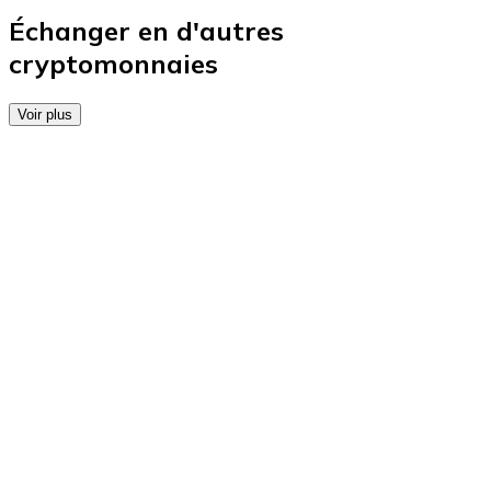
Achetez des cartes-cadeaux de vos marques préférées
Échanger en d'autres
cryptomonnaies
Aller à la boutique de cartes-cadeaux
Voir plus