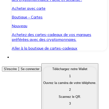
Acheter avec carte
Boutique - Cartes
Nouveau
Achetez des cartes-cadeaux de vos marques
préférées avec des cryptomonnaies.
Aller à la boutique de cartes-cadeaux
Acheter des Cryptomonnaies
S'inscrire
Se connecter
Téléchargez notre Wallet
1
Achetez les cryptomonnaies qui vous intéressent rapid
Ouvrez la caméra de votre téléphone.
Vendre des Cryptomonnaies
2
Convertissez vos cryptomonnaies en monnaie fiduciair
Scannez le QR.
3
Échanger (Swap)