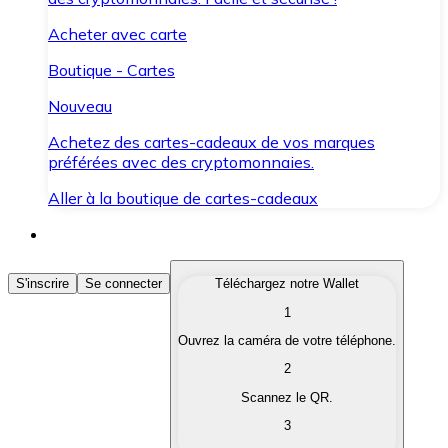
Acheter avec carte
Boutique - Cartes
Nouveau
Achetez des cartes-cadeaux de vos marques
préférées avec des cryptomonnaies.
Aller à la boutique de cartes-cadeaux
Acheter des Cryptomonnaies
S'inscrire
Se connecter
Téléchargez notre Wallet
1
Achetez les cryptomonnaies qui vous intéressent rapid
Ouvrez la caméra de votre téléphone.
Vendre des Cryptomonnaies
2
Convertissez vos cryptomonnaies en monnaie fiduciair
Scannez le QR.
3
Échanger (Swap)