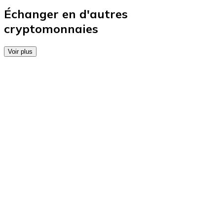
Achetez des cartes-cadeaux de vos marques préférées
Échanger en d'autres
cryptomonnaies
Aller à la boutique de cartes-cadeaux
Voir plus