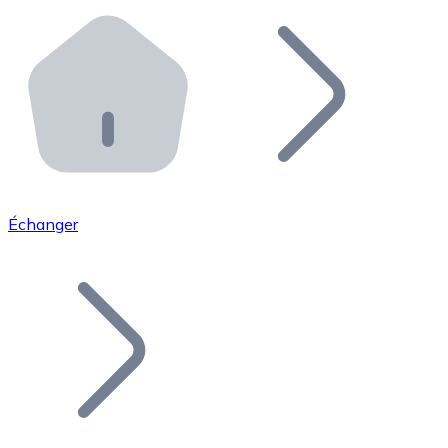
Effectuez des opérations de plus grande envergure. O
Distributeurs automatiques Bitnovo
Intégrez un ATM Bitnovo dans votre entreprise et per
API Bitnovo
Intégrez notre API dans votre écosystème.
Devenir Distributeur
Rejoignez notre réseau de distributeurs et commercialis
Échanger
Lister un Token
Ajoutez le token de votre projet à notre service d'acha