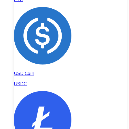
USD Coin
USDC