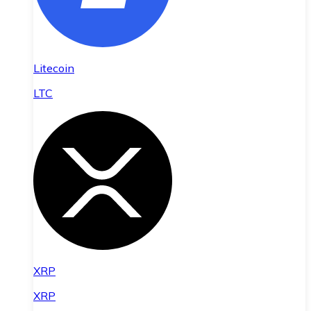
Litecoin
LTC
XRP
XRP