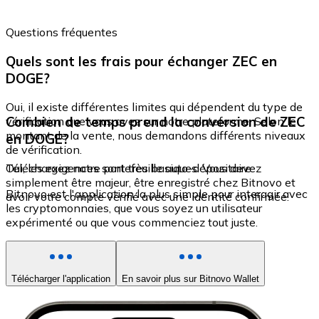
Questions fréquentes
Quels sont les frais pour échanger ZEC en
DOGE?
Oui, il existe différentes limites qui dépendent du type de
Combien de temps prend la conversion de ZEC
vérification que vous avez sur notre plateforme. Selon le
montant de la vente, nous demandons différents niveaux
en DOGE?
de vérification.
Oui, les exigences sont très basiques. Vous devez
Téléchargez notre portefeuille auto-dépositaire
simplement être majeur, être enregistré chez Bitnovo et
Bitnovo est l'application la plus simple pour interagir avec
avoir votre compte vérifié avec une identité confirmée.
les cryptomonnaies, que vous soyez un utilisateur
expérimenté ou que vous commenciez tout juste.
Télécharger l'application
En savoir plus sur Bitnovo Wallet