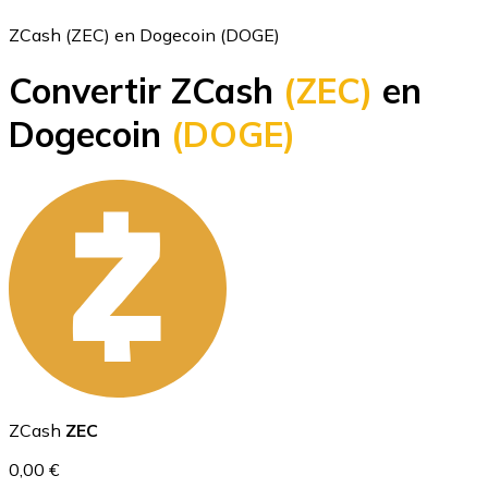
ZCash (ZEC) en Dogecoin (DOGE)
Convertir ZCash
(ZEC)
en
Bitcoin
Dogecoin
(DOGE)
BTC
Ethereum
ZCash
ZEC
ETH
0,00 €