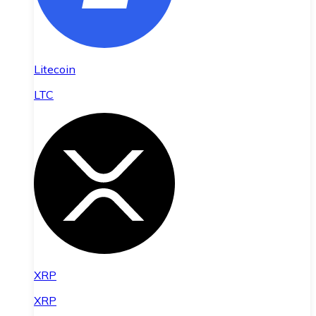
Litecoin
LTC
XRP
XRP