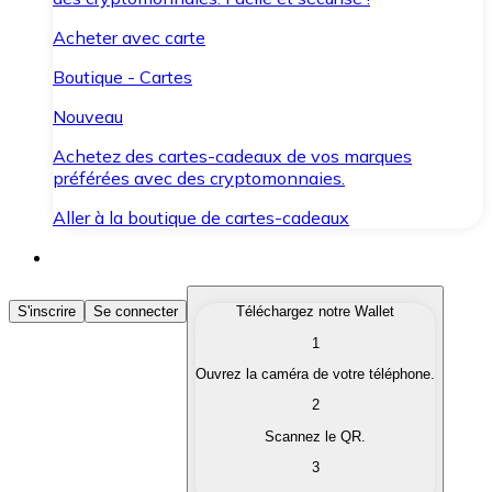
Acheter avec carte
Boutique - Cartes
Nouveau
Achetez des cartes-cadeaux de vos marques
préférées avec des cryptomonnaies.
Aller à la boutique de cartes-cadeaux
Acheter des Cryptomonnaies
S'inscrire
Se connecter
Téléchargez notre Wallet
1
Achetez les cryptomonnaies qui vous intéressent rapid
Ouvrez la caméra de votre téléphone.
Vendre des Cryptomonnaies
2
Convertissez vos cryptomonnaies en monnaie fiduciair
Scannez le QR.
3
Échanger (Swap)