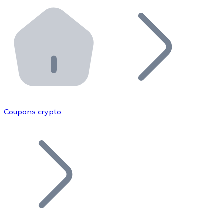
Effectuez des opérations de plus grande envergure. O
Distributeurs automatiques Bitnovo
Intégrez un ATM Bitnovo dans votre entreprise et per
API Bitnovo
Intégrez notre API dans votre écosystème.
Devenir Distributeur
Rejoignez notre réseau de distributeurs et commercialis
Coupons crypto
Lister un Token
Ajoutez le token de votre projet à notre service d'acha