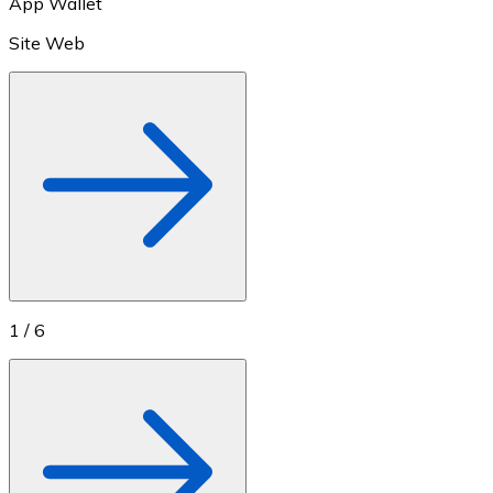
App Wallet
Site Web
Voir toutes
Coupons crypto
Achetez des cryptomonnaies en espèces et d'autres m
Acheter avec espèces
Virement SEPA
Ajoutez des fonds à votre compte Bitnovo ou effectuez 
Acheter avec virement bancaire
Carte de crédit / débit
1
/
6
Utilisez les cartes Visa et Mastercard pour acheter des
Acheter avec carte
Boutique - Cartes
Nouveau