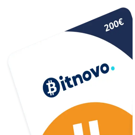
USD Coin
USDC