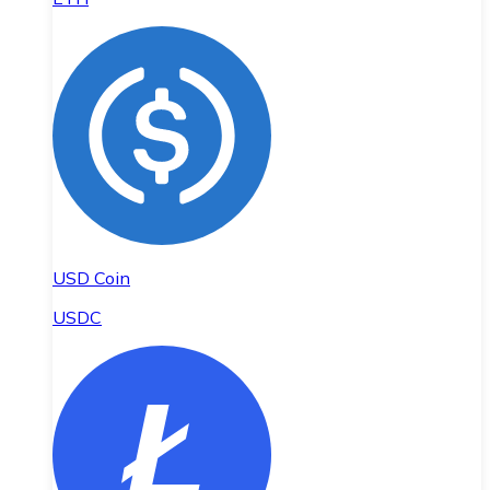
USD Coin
USDC