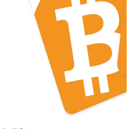
Litecoin
LTC
XRP
XRP