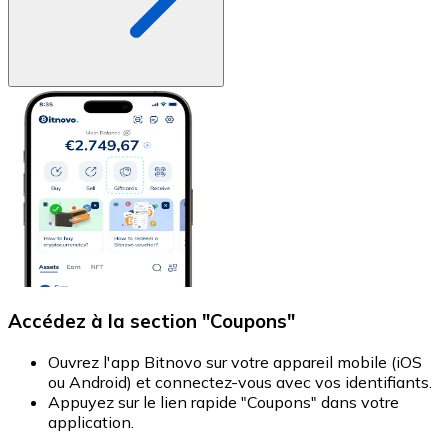
Achetez des cartes-cadeaux de vos marques préférées
Aller à la boutique de cartes-cadeaux
Accédez à la section "Coupons"
Ouvrez l'app Bitnovo sur votre appareil mobile (iOS
ou Android) et connectez-vous avec vos identifiants.
S
Appuyez sur le lien rapide "Coupons" dans votre
c
application.
E
C