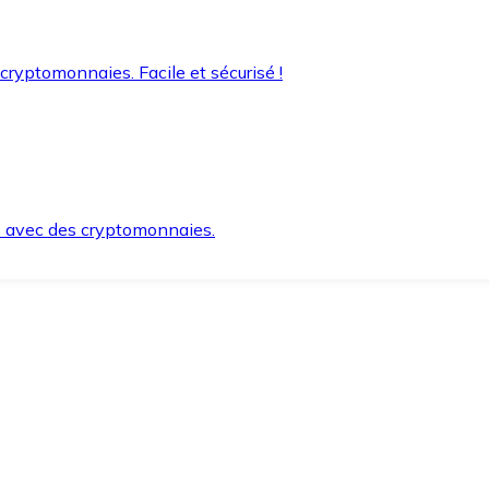
 cryptomonnaies. Facile et sécurisé !
s avec des cryptomonnaies.
ement et en toute sécurité.
e lorsque vous en avez besoin.