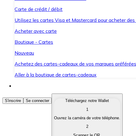
Carte de crédit / débit
Utilisez les cartes Visa et Mastercard pour acheter des
Acheter avec carte
Boutique - Cartes
Nouveau
Achetez des cartes-cadeaux de vos marques préférée
Aller à la boutique de cartes-cadeaux
Acheter des Cryptomonnaies
S'inscrire
Se connecter
Téléchargez notre Wallet
1
Achetez les cryptomonnaies qui vous intéressent rapid
Ouvrez la caméra de votre téléphone.
Vendre des Cryptomonnaies
2
Convertissez vos cryptomonnaies en monnaie fiduciair
Scannez le QR.