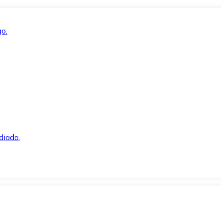
o.
diada.