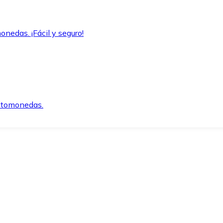
onedas. ¡Fácil y seguro!
iptomonedas.
o.