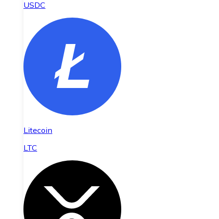
USDC
Litecoin
LTC