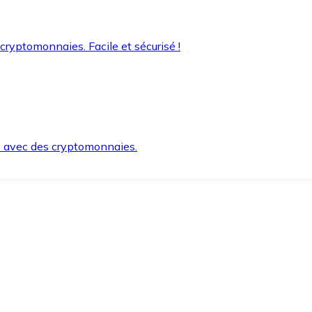
 cryptomonnaies. Facile et sécurisé !
s avec des cryptomonnaies.
ement et en toute sécurité.
e lorsque vous en avez besoin.