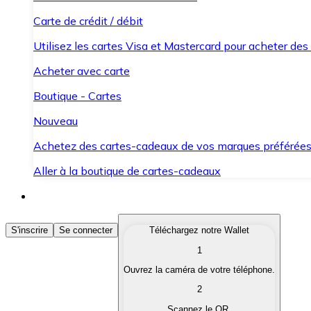
Carte de crédit / débit
Utilisez les cartes Visa et Mastercard pour acheter des
Acheter avec carte
Boutique - Cartes
Nouveau
Achetez des cartes-cadeaux de vos marques préférée
Aller à la boutique de cartes-cadeaux
Acheter des Cryptomonnaies
S'inscrire
Se connecter
Téléchargez notre Wallet
1
Achetez les cryptomonnaies qui vous intéressent rapid
Ouvrez la caméra de votre téléphone.
Vendre des Cryptomonnaies
2
Convertissez vos cryptomonnaies en monnaie fiduciair
Scannez le QR.