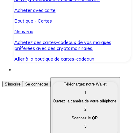
Acheter avec carte
Boutique - Cartes
Nouveau
Achetez des cartes-cadeaux de vos marques
préférées avec des cryptomonnaies.
Aller à la boutique de cartes-cadeaux
Acheter des Cryptomonnaies
S'inscrire
Se connecter
Téléchargez notre Wallet
1
Achetez les cryptomonnaies qui vous intéressent rapid
Ouvrez la caméra de votre téléphone.
Vendre des Cryptomonnaies
2
Convertissez vos cryptomonnaies en monnaie fiduciair
Scannez le QR.
3
Échanger (Swap)