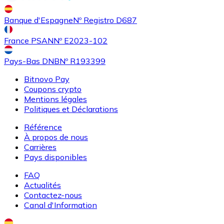
Achetez des cartes-cadeaux de vos marques préférées
Banque d'Espagne
Nº Registro D687
Aller à la boutique de cartes-cadeaux
France PSAN
Nº E2023-102
Pays-Bas DNB
Nº R193399
Bitnovo Pay
Coupons crypto
Mentions légales
Politiques et Déclarations
Référence
À propos de nous
Carrières
Pays disponibles
FAQ
Actualités
Contactez-nous
Canal d'Information