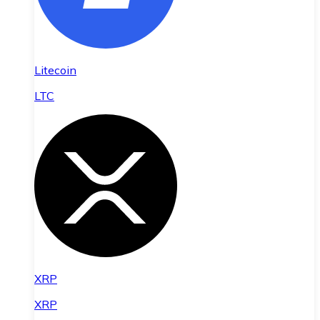
Litecoin
LTC
XRP
XRP