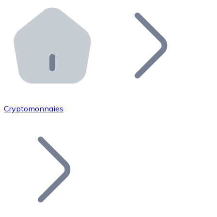
Effectuez des opérations de plus grande envergure. O
Distributeurs automatiques Bitnovo
Intégrez un ATM Bitnovo dans votre entreprise et per
API Bitnovo
Intégrez notre API dans votre écosystème.
Devenir Distributeur
Rejoignez notre réseau de distributeurs et commercialis
Cryptomonnaies
Lister un Token
Ajoutez le token de votre projet à notre service d'acha