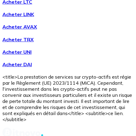
Acheter LTC
Voir toutes
Acheter LINK
Coupons crypto
Acheter AVAX
Achetez des cryptomonnaies en espèces et d'autres m
Acheter TRX
Acheter avec espèces
Acheter UNI
Virement SEPA
Acheter DAI
Ajoutez des fonds à votre compte Bitnovo ou effectuez 
Acheter avec virement bancaire
<title>La prestation de services sur crypto-actifs est régie
par le Règlement (UE) 2023/1114 (MiCA). Cependant,
Carte de crédit / débit
l'investissement dans les crypto-actifs peut ne pas
convenir aux investisseurs particuliers et il existe un risque
Utilisez les cartes Visa et Mastercard pour acheter des
de perte totale du montant investi. Il est important de lire
et de comprendre les risques de cet investissement, qui
Acheter avec carte
sont expliqués en détail dans</title> <subtitle>ce lien.
</subtitle>
Boutique - Cartes
Nouveau