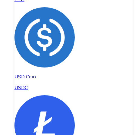
USD Coin
USDC