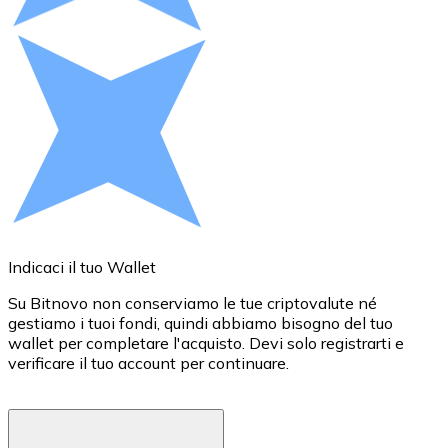
Acquista criptovalute in contanti e altri mezzi di pagam
Acquista con contanti
Bonifico SEPA
Aggiungi fondi al tuo conto Bitnovo o fai acquisti dirett
Acquista con bonifico bancario
Carta di credito / debito
Usa le carte Visa e Mastercard per acquistare criptovalut
Acquista con carta
Indicaci il tuo Wallet
S
Negozio - Carte regalo
Su Bitnovo non conserviamo le tue criptovalute né
P
gestiamo i tuoi fondi, quindi abbiamo bisogno del tuo
t
Nuovo
wallet per completare l'acquisto. Devi solo registrarti e
o
verificare il tuo account per continuare.
v
Acquista gift card dei tuoi marchi preferiti con criptoval
p
Vai al negozio di carte regalo