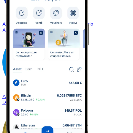
Acquistare
Cardano
con bonifico bancario
ADA
Acquistare
Dash
con bonifico bancario
DASH