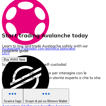
Start trading Avalanche today
Learn to buy and trade Avalanche safely with our
Acquistare
Polkadot
con bonifico bancario
complete guide.
DOT
Buy AVAX Now
Scarica il nostro Wallet self-custodial
Bitnovo è l'app più semplice per interagire con le
criptovalute, sia che tu sia un utente esperto o che tu stia
appena iniziando.
Scarica l'app
Scopri di più su Bitnovo Wallet