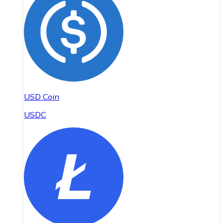
USD Coin
USDC