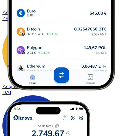
Acquistare
ZCash
con bonifico bancario
ZEC
Acquistare
DAI
con bonifico bancario
DAI