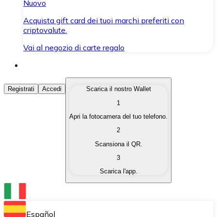
Nuovo
Acquista gift card dei tuoi marchi preferiti con
criptovalute.
Vai al negozio di carte regalo
Acquista Criptovalute
Registrati
Accedi
Scarica il nostro Wallet
1
Acquista le criptovalute che ti interessano in modo rapi
Apri la fotocamera del tuo telefono.
Vendi Criptovalute
2
Converti le tue criptovalute in valuta fiat quando ne ha
Scansiona il QR.
3
Scambia (Swap)
Scarica l'app.
Scambia una criptovaluta con un'altra istantaneamente
Wallet Bitnovo
Conserva le tue cripto in un Wallet self-custodial.
Español