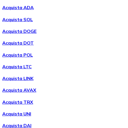
Acquista ADA
Acquista SOL
Acquista DOGE
Acquista DOT
Acquista POL
Acquistare
Wrapped Bitcoin
con bonifico bancario
WBTC
Acquista LTC
Acquista LINK
Acquista AVAX
Acquista TRX
Acquista UNI
Acquista DAI
Acquistare
Avalanche
con bonifico bancario