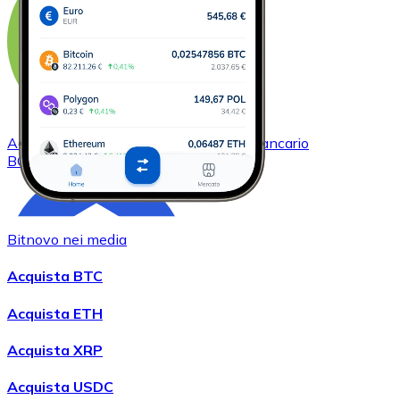
Acquistare
Bitcoin Cash
con bonifico bancario
BCH
Bitnovo nei media
Acquista BTC
Acquista ETH
Acquista XRP
Acquistare
Chainlink
con bonifico bancario
LINK
Acquista USDC