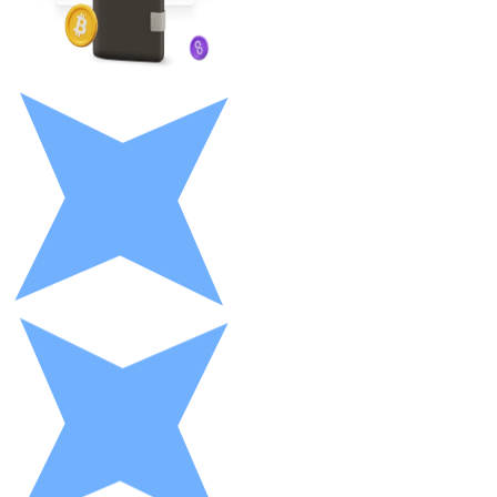
LTC
XRP
XRP
Vedi tutto
Buoni cripto