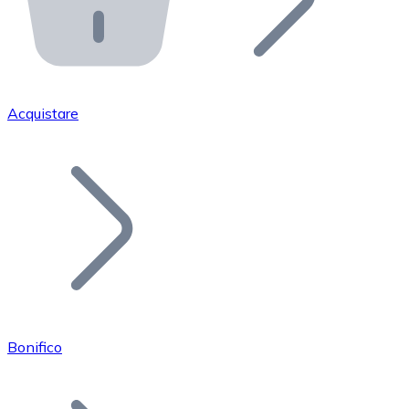
API Bitnovo
Integra la nostra API nel tuo ecosistema.
Diventa Rivenditore
Unisciti alla nostra rete di rivenditori e commercializza i
Acquistare
Inserisci un Token
Aggiungi il token del tuo progetto al nostro servizio di
Bonifico
Bitcoin