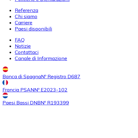
Referenza
Acquistare
Uniswap
con bonifico bancario
Chi siamo
UNI
Carriere
Paesi disponibili
FAQ
Notizie
Contattaci
Canale di Informazione
Banca di Spagna
Nº Registro D687
Acquistare
Ethereum Classic
con bonifico bancario
Francia PSAN
Nº E2023-102
ETC
Paesi Bassi DNB
Nº R193399