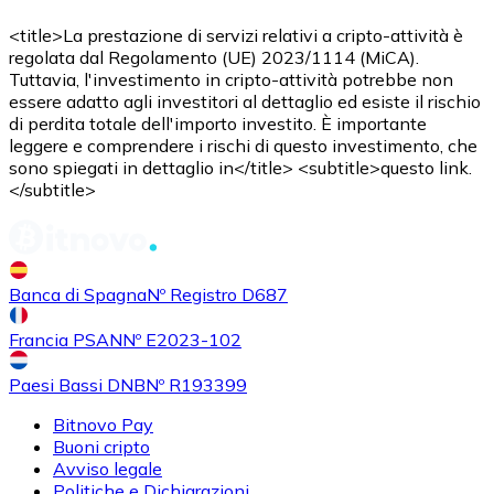
AVAX
<title>La prestazione di servizi relativi a cripto-attività è
regolata dal Regolamento (UE) 2023/1114 (MiCA).
Tuttavia, l'investimento in cripto-attività potrebbe non
essere adatto agli investitori al dettaglio ed esiste il rischio
di perdita totale dell'importo investito. È importante
leggere e comprendere i rischi di questo investimento, che
sono spiegati in dettaglio in</title> <subtitle>questo link.
</subtitle>
Acquistare
Shiba Inu
con bonifico bancario
SHIB
Banca di Spagna
Nº Registro D687
Francia PSAN
Nº E2023-102
Paesi Bassi DNB
Nº R193399
Bitnovo Pay
Buoni cripto
Avviso legale
Politiche e Dichiarazioni