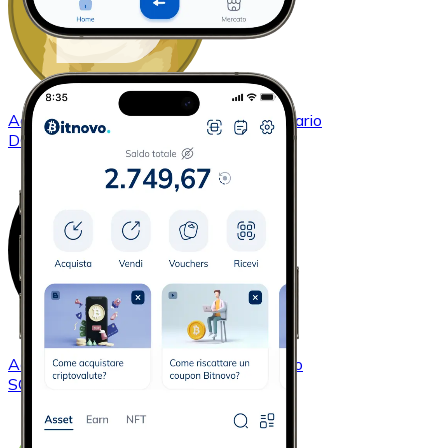
Acquistare
Dogecoin
con bonifico bancario
DOGE
Acquistare
Solana
con bonifico bancario
SOL