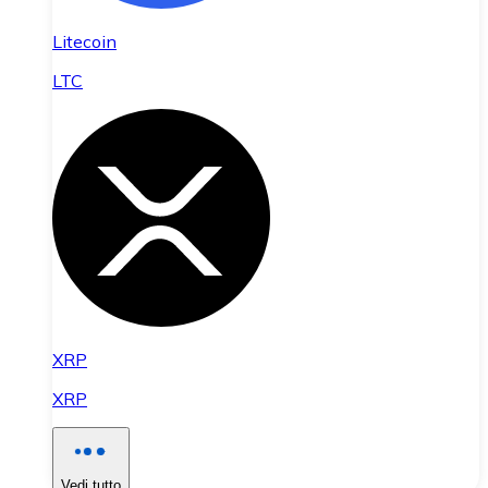
Litecoin
LTC
XRP
XRP
Vedi tutto