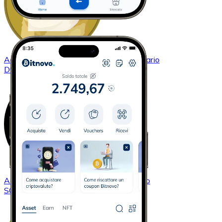
Acquistare
Dogecoin
con bonifico bancario
DOGE
Acquistare
Solana
con bonifico bancario
SOL