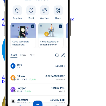
Acquistare
Cardano
con bonifico bancario
ADA
Acquistare
Dash
con bonifico bancario
DASH