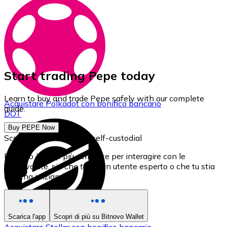
Start trading Pepe today
Learn to buy and trade Pepe safely with our complete
Acquistare
Polkadot
con bonifico bancario
guide.
DOT
Buy PEPE Now
Scarica il nostro Wallet self-custodial
Bitnovo è l'app più semplice per interagire con le
criptovalute, sia che tu sia un utente esperto o che tu stia
appena iniziando.
Scarica l'app
Scopri di più su Bitnovo Wallet