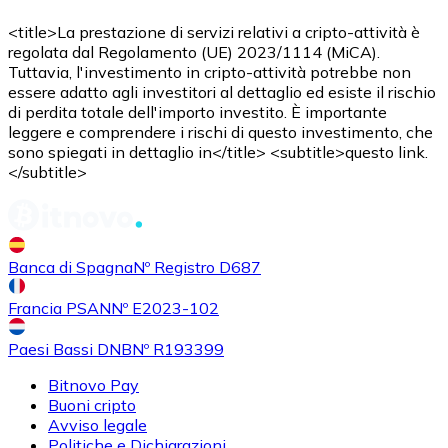
AVAX
<title>La prestazione di servizi relativi a cripto-attività è
regolata dal Regolamento (UE) 2023/1114 (MiCA).
Tuttavia, l'investimento in cripto-attività potrebbe non
essere adatto agli investitori al dettaglio ed esiste il rischio
di perdita totale dell'importo investito. È importante
leggere e comprendere i rischi di questo investimento, che
sono spiegati in dettaglio in</title> <subtitle>questo link.
</subtitle>
Acquistare
Shiba Inu
con bonifico bancario
SHIB
Banca di Spagna
Nº Registro D687
Francia PSAN
Nº E2023-102
Paesi Bassi DNB
Nº R193399
Bitnovo Pay
Buoni cripto
Avviso legale
Politiche e Dichiarazioni