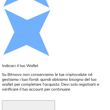
Acquista criptovalute in contanti e altri mezzi di pagam
Acquista con contanti
Bonifico SEPA
Aggiungi fondi al tuo conto Bitnovo o fai acquisti dirett
Acquista con bonifico bancario
Carta di credito / debito
Usa le carte Visa e Mastercard per acquistare criptovalut
Acquista con carta
Indicaci il tuo Wallet
S
Negozio - Carte regalo
Su Bitnovo non conserviamo le tue criptovalute né
P
gestiamo i tuoi fondi, quindi abbiamo bisogno del tuo
t
Nuovo
wallet per completare l'acquisto. Devi solo registrarti e
o
verificare il tuo account per continuare.
v
Acquista gift card dei tuoi marchi preferiti con criptoval
p
Vai al negozio di carte regalo