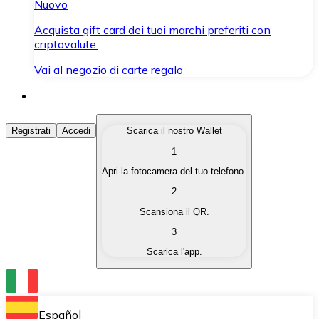
Nuovo
Acquista gift card dei tuoi marchi preferiti con
criptovalute.
Vai al negozio di carte regalo
Acquista Criptovalute
Registrati
Accedi
Scarica il nostro Wallet
1
Acquista le criptovalute che ti interessano in modo rapi
Apri la fotocamera del tuo telefono.
Vendi Criptovalute
2
Converti le tue criptovalute in valuta fiat quando ne ha
Scansiona il QR.
3
Scambia (Swap)
Scarica l'app.
Scambia una criptovaluta con un'altra istantaneamente
Wallet Bitnovo
Conserva le tue cripto in un Wallet self-custodial.
Español