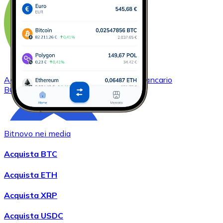
Acquistare
Bitcoin Cash
con bonifico bancario
BCH
Bitnovo nei media
Acquista BTC
Acquista ETH
Acquista XRP
Acquistare
Chainlink
con bonifico bancario
LINK
Acquista USDC