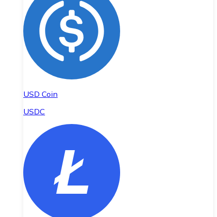
USD Coin
USDC