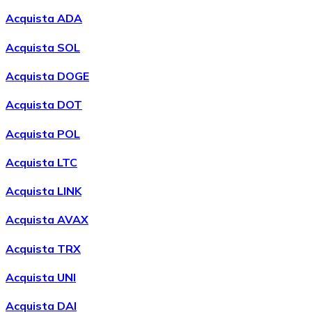
Acquista ADA
Acquista SOL
Acquista DOGE
Acquista DOT
Acquista POL
Acquistare
Wrapped Bitcoin
con bonifico bancario
WBTC
Acquista LTC
Acquista LINK
Acquista AVAX
Acquista TRX
Acquista UNI
Acquista DAI
Acquistare
Avalanche
con bonifico bancario