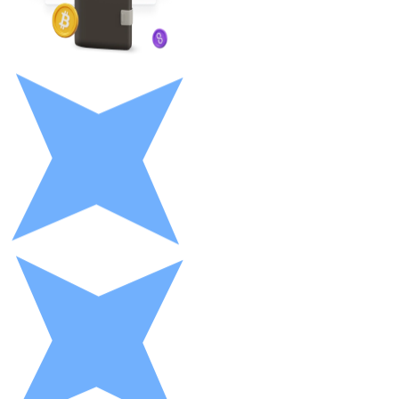
LTC
XRP
XRP
Vedi tutto
Buoni cripto