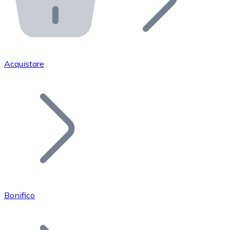
API Bitnovo
Integra la nostra API nel tuo ecosistema.
Diventa Rivenditore
Unisciti alla nostra rete di rivenditori e commercializza i
Acquistare
Inserisci un Token
Aggiungi il token del tuo progetto al nostro servizio di
Bonifico
Bitcoin