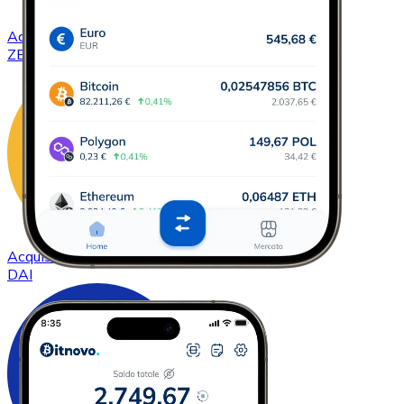
Acquistare
ZCash
con bonifico bancario
ZEC
Acquistare
DAI
con bonifico bancario
DAI