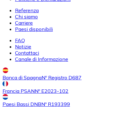
Referenza
Acquistare
Uniswap
con bonifico bancario
Chi siamo
UNI
Carriere
Paesi disponibili
FAQ
Notizie
Contattaci
Canale di Informazione
Banca di Spagna
Nº Registro D687
Acquistare
Ethereum Classic
con bonifico bancario
Francia PSAN
Nº E2023-102
ETC
Paesi Bassi DNB
Nº R193399