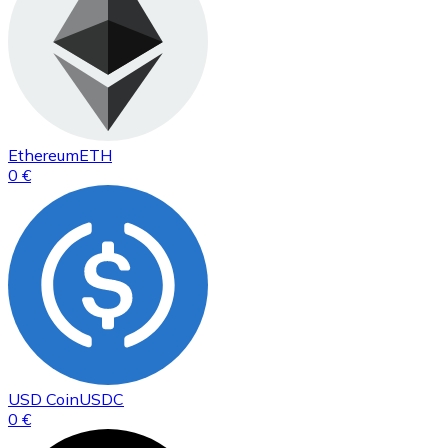
Ethereum
ETH
0 €
USD Coin
USDC
0 €