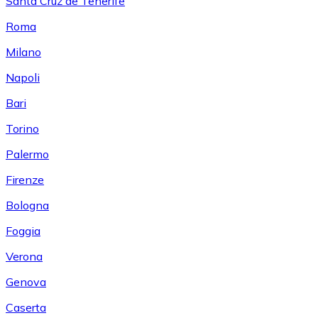
Santa Cruz de Tenerife
Roma
Milano
Napoli
Bari
Torino
Palermo
Firenze
Bologna
Foggia
Verona
Genova
Caserta