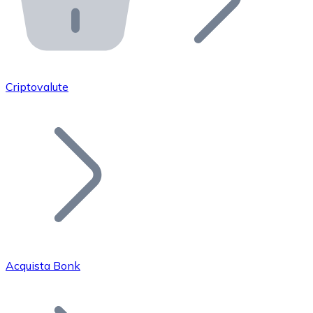
API Bitnovo
Integra la nostra API nel tuo ecosistema.
Diventa Rivenditore
Unisciti alla nostra rete di rivenditori e commercializza i
Criptovalute
Inserisci un Token
Aggiungi il token del tuo progetto al nostro servizio di
Acquista Bonk
Bitcoin