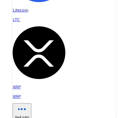
Litecoin
LTC
XRP
XRP
Vedi tutto