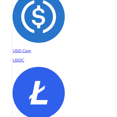
USD Coin
USDC