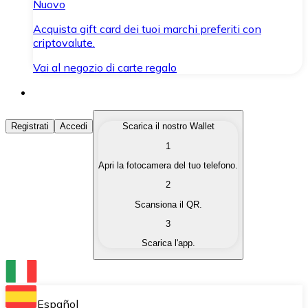
Nuovo
Acquista gift card dei tuoi marchi preferiti con
criptovalute.
Vai al negozio di carte regalo
Acquista Criptovalute
Registrati
Accedi
Scarica il nostro Wallet
1
Acquista le criptovalute che ti interessano in modo rapi
Apri la fotocamera del tuo telefono.
Vendi Criptovalute
2
Converti le tue criptovalute in valuta fiat quando ne ha
Scansiona il QR.
3
Scambia (Swap)
Scarica l'app.
Scambia una criptovaluta con un'altra istantaneamente
Wallet Bitnovo
Conserva le tue cripto in un Wallet self-custodial.
Español