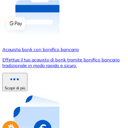
Acquista criptovalute in contanti e altri mezzi di pagam
Acquista con contanti
Bonifico SEPA
Aggiungi fondi al tuo conto Bitnovo o fai acquisti dirett
Acquista con bonifico bancario
Acquista bonk con bonifico bancario
Carta di credito / debito
Effettua il tuo acquisto di bonk tramite bonifico bancario
Usa le carte Visa e Mastercard per acquistare criptovalut
tradizionale in modo rapido e sicuro.
Acquista con carta
Negozio - Carte regalo
Scopri di più
Nuovo
Acquista gift card dei tuoi marchi preferiti con criptoval
Vai al negozio di carte regalo