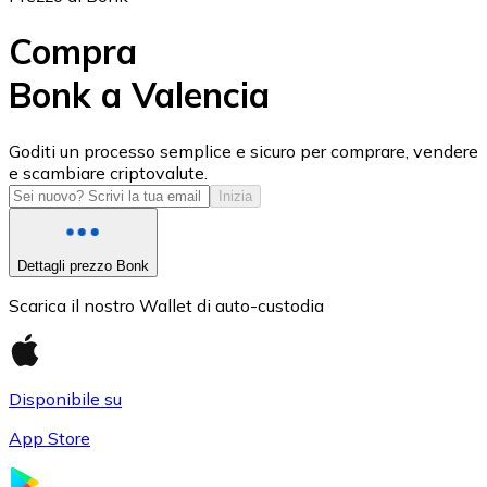
Compra
Bonk a Valencia
USD Coin
Goditi un processo semplice e sicuro per comprare, vendere
e scambiare criptovalute.
USDC
Inizia
Dettagli prezzo Bonk
Scarica il nostro Wallet di auto-custodia
Disponibile su
App Store
Litecoin