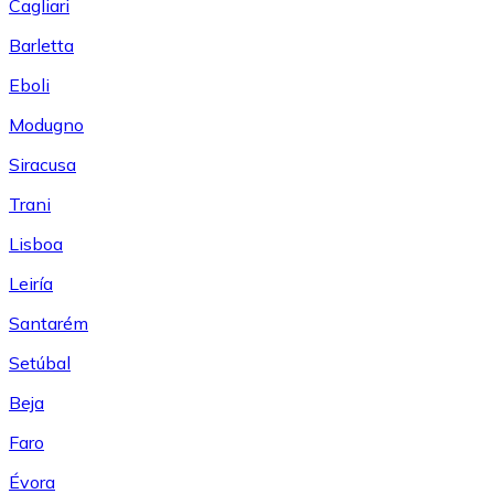
Cagliari
Barletta
Eboli
Modugno
Siracusa
Trani
Lisboa
Leiría
Santarém
Setúbal
Beja
Faro
Évora