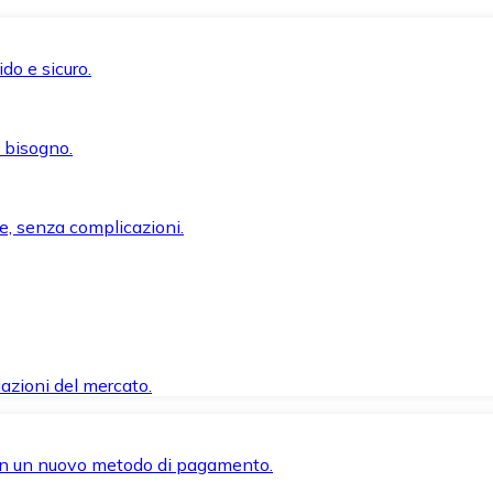
do e sicuro.
i bisogno.
e, senza complicazioni.
azioni del mercato.
 con un nuovo metodo di pagamento.