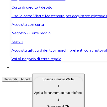
Carta di credito / debito
Usa le carte Visa e Mastercard per acquistare criptovalut
Acquista con carta
Negozio - Carte regalo
Nuovo
Acquista gift card dei tuoi marchi preferiti con criptoval
Vai al negozio di carte regalo
Acquista Criptovalute
Registrati
Accedi
Scarica il nostro Wallet
1
Acquista le criptovalute che ti interessano in modo rapi
Apri la fotocamera del tuo telefono.
Vendi Criptovalute
2
Converti le tue criptovalute in valuta fiat quando ne ha
Scansiona il QR.