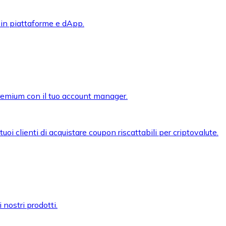
 in piattaforme e dApp.
premium con il tuo account manager.
oi clienti di acquistare coupon riscattabili per criptovalute.
 nostri prodotti.