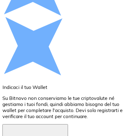
Acquista criptovalute in contanti e altri mezzi di pagam
Acquista con contanti
Bonifico SEPA
Aggiungi fondi al tuo conto Bitnovo o fai acquisti dirett
Acquista con bonifico bancario
Carta di credito / debito
Usa le carte Visa e Mastercard per acquistare criptovalut
Acquista con carta
Indicaci il tuo Wallet
A
Negozio - Carte regalo
Su Bitnovo non conserviamo le tue criptovalute né
S
Nuovo
gestiamo i tuoi fondi, quindi abbiamo bisogno del tuo
e
wallet per completare l'acquisto. Devi solo registrarti e
P
Acquista gift card dei tuoi marchi preferiti con criptoval
verificare il tuo account per continuare.
o
Vai al negozio di carte regalo