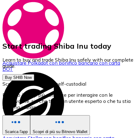
Start trading Shiba Inu today
Learn to buy and trade Shiba Inu safely with our complete
Acquistare
Polkadot
con bonifico bancario
con carta
guide.
DOT
Buy SHIB Now
Scarica il nostro Wallet self-custodial
Bitnovo è l'app più semplice per interagire con le
criptovalute, sia che tu sia un utente esperto o che tu stia
appena iniziando.
Scarica l'app
Scopri di più su Bitnovo Wallet