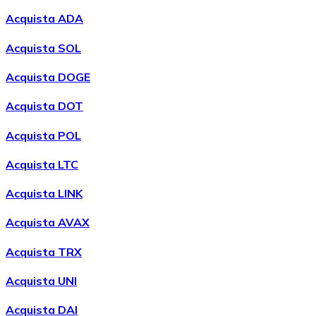
Acquista ADA
Acquista SOL
Acquista DOGE
Acquista DOT
Acquista POL
Acquistare
Wrapped Bitcoin
con bonifico bancario
con
Acquista LTC
carta
WBTC
Acquista LINK
Acquista AVAX
Acquista TRX
Acquista UNI
Acquista DAI