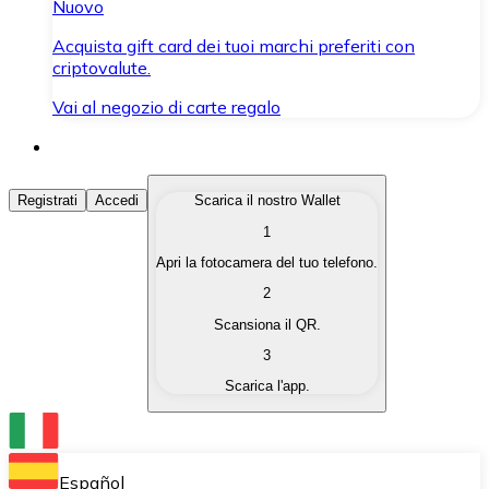
Nuovo
Acquista gift card dei tuoi marchi preferiti con
criptovalute.
Vai al negozio di carte regalo
Acquista Criptovalute
Registrati
Accedi
Scarica il nostro Wallet
1
Acquista le criptovalute che ti interessano in modo rapi
Apri la fotocamera del tuo telefono.
Vendi Criptovalute
2
Converti le tue criptovalute in valuta fiat quando ne ha
Scansiona il QR.
3
Scambia (Swap)
Scarica l'app.
Scambia una criptovaluta con un'altra istantaneamente
Wallet Bitnovo
Conserva le tue cripto in un Wallet self-custodial.
Español