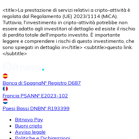
<title>La prestazione di servizi relativi a cripto-attività è
Acquistare
Avalanche
con bonifico bancario
con carta
regolata dal Regolamento (UE) 2023/1114 (MiCA).
AVAX
Tuttavia, l'investimento in cripto-attività potrebbe non
essere adatto agli investitori al dettaglio ed esiste il rischio
di perdita totale dell'importo investito. È importante
leggere e comprendere i rischi di questo investimento, che
sono spiegati in dettaglio in</title> <subtitle>questo link.
</subtitle>
Banca di Spagna
Nº Registro D687
Acquistare
Shiba Inu
con bonifico bancario
con carta
SHIB
Francia PSAN
Nº E2023-102
Paesi Bassi DNB
Nº R193399
Bitnovo Pay
Buoni cripto
Avviso legale
Politiche e Dichiarazioni