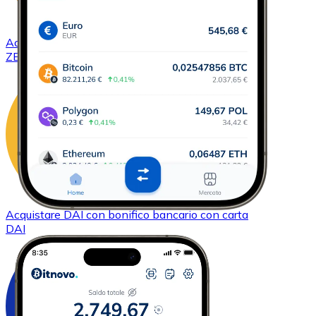
Acquistare
ZCash
con bonifico bancario
con carta
ZEC
Acquistare
DAI
con bonifico bancario
con carta
DAI