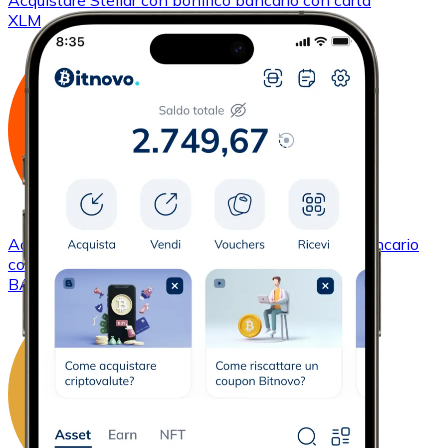
Acquistare
Stellar
con bonifico bancario
con carta
XLM
Acquistare
Basic Attention Token
con bonifico bancario
con carta
BAT