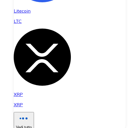
Litecoin
LTC
XRP
XRP
Vedi tutto