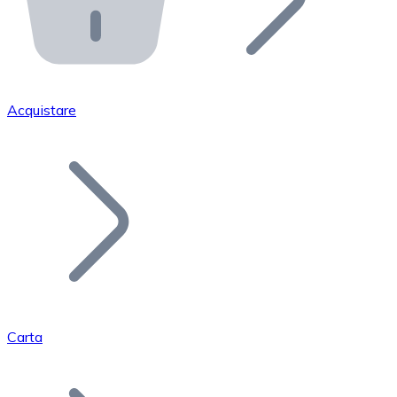
API Bitnovo
Integra la nostra API nel tuo ecosistema.
Diventa Rivenditore
Unisciti alla nostra rete di rivenditori e commercializza i
Acquistare
Inserisci un Token
Aggiungi il token del tuo progetto al nostro servizio di
Carta
Bitcoin