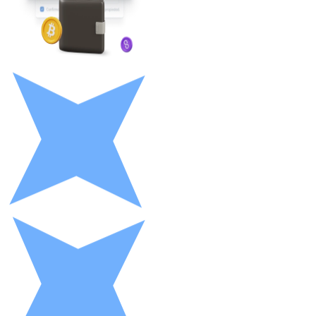
LTC
XRP
XRP
Vedi tutto
Buoni cripto