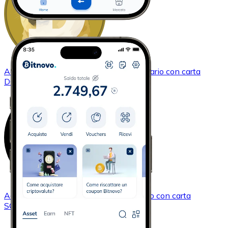
Acquistare
Dogecoin
con bonifico bancario
con carta
DOGE
Acquistare
Solana
con bonifico bancario
con carta
SOL