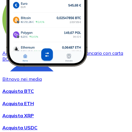
Acquistare
Bitcoin Cash
con bonifico bancario
con carta
BCH
Bitnovo nei media
Acquista BTC
Acquista ETH
Acquista XRP
Acquistare
Chainlink
con bonifico bancario
con carta
Acquista USDC
LINK