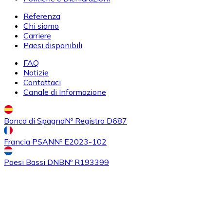
Referenza
Chi siamo
Carriere
Acquistare
Uniswap
con bonifico bancario
con carta
Paesi disponibili
UNI
FAQ
Notizie
Contattaci
Canale di Informazione
Banca di Spagna
Nº Registro D687
Francia PSAN
Nº E2023-102
Acquistare
Ethereum Classic
con bonifico bancario
con
Paesi Bassi DNB
Nº R193399
carta
ETC