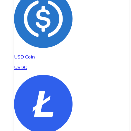
USD Coin
USDC