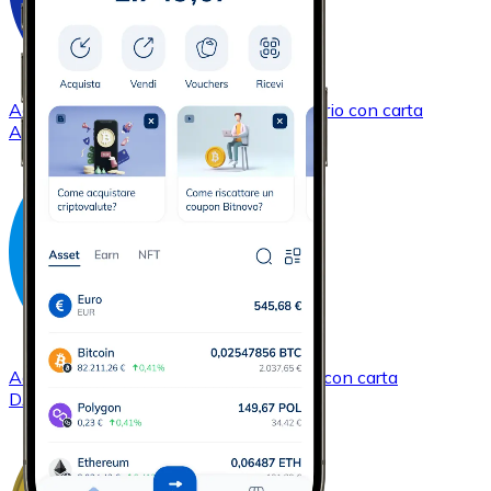
Acquistare
Cardano
con bonifico bancario
con carta
ADA
Acquistare
Dash
con bonifico bancario
con carta
DASH