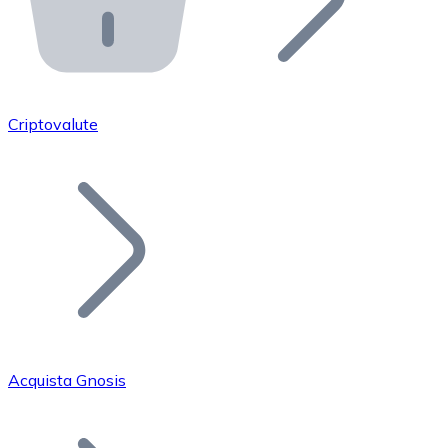
API Bitnovo
Integra la nostra API nel tuo ecosistema.
Diventa Rivenditore
Unisciti alla nostra rete di rivenditori e commercializza i
Criptovalute
Inserisci un Token
Aggiungi il token del tuo progetto al nostro servizio di
Acquista Gnosis
Bitcoin