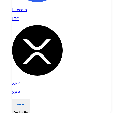
Litecoin
LTC
XRP
XRP
Vedi tutto