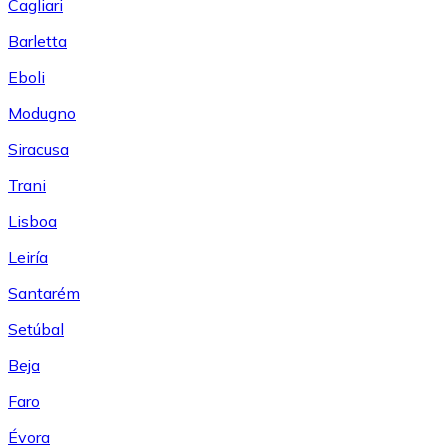
Cagliari
Barletta
Eboli
Modugno
Siracusa
Trani
Lisboa
Leiría
Santarém
Setúbal
Beja
Faro
Évora