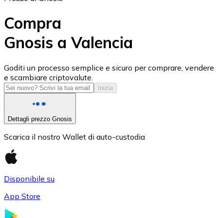
Compra
Gnosis a Valencia
USD Coin
Goditi un processo semplice e sicuro per comprare, vendere
e scambiare criptovalute.
USDC
Inizia
Dettagli prezzo Gnosis
Scarica il nostro Wallet di auto-custodia
Disponibile su
App Store
Litecoin