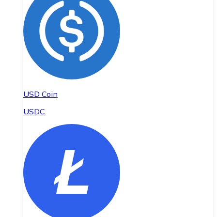
USD Coin
USDC