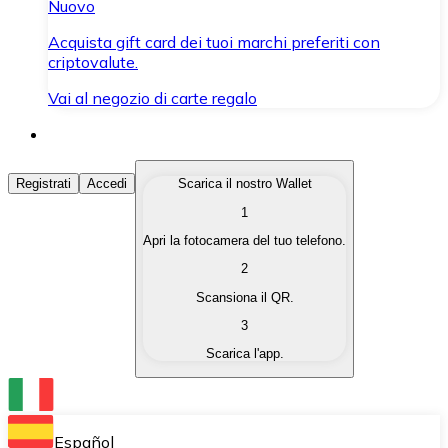
Nuovo
Acquista gift card dei tuoi marchi preferiti con
criptovalute.
Vai al negozio di carte regalo
Acquista Criptovalute
Registrati
Accedi
Scarica il nostro Wallet
1
Acquista le criptovalute che ti interessano in modo rapi
Apri la fotocamera del tuo telefono.
Vendi Criptovalute
2
Converti le tue criptovalute in valuta fiat quando ne ha
Scansiona il QR.
3
Scambia (Swap)
Scarica l'app.
Scambia una criptovaluta con un'altra istantaneamente
Wallet Bitnovo
Conserva le tue cripto in un Wallet self-custodial.
Español