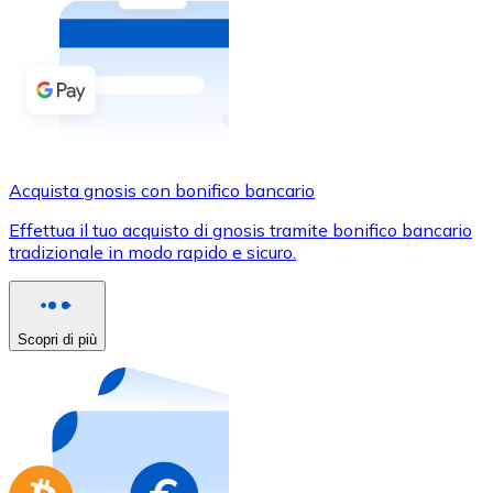
Acquista criptovalute in contanti e altri mezzi di pagam
Acquista con contanti
Bonifico SEPA
Aggiungi fondi al tuo conto Bitnovo o fai acquisti dirett
Acquista con bonifico bancario
Acquista gnosis con bonifico bancario
Carta di credito / debito
Effettua il tuo acquisto di gnosis tramite bonifico bancario
Usa le carte Visa e Mastercard per acquistare criptovalut
tradizionale in modo rapido e sicuro.
Acquista con carta
Negozio - Carte regalo
Scopri di più
Nuovo
Acquista gift card dei tuoi marchi preferiti con criptoval
Vai al negozio di carte regalo