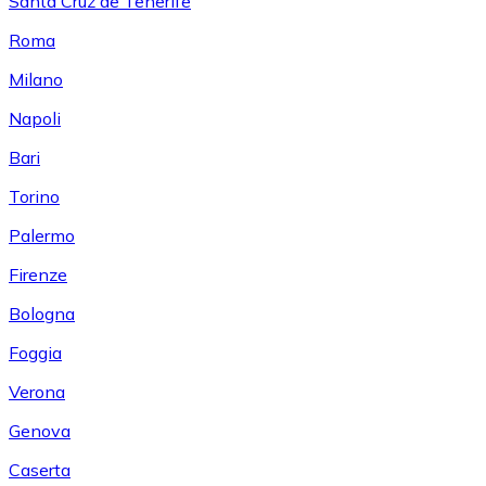
Santa Cruz de Tenerife
Roma
Milano
Napoli
Bari
Torino
Palermo
Firenze
Bologna
Foggia
Verona
Genova
Caserta