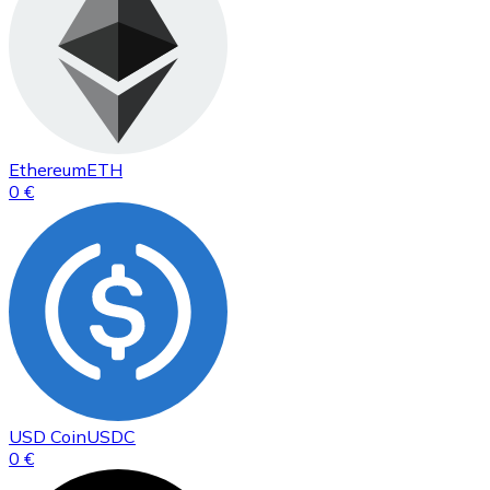
Ethereum
ETH
0 €
USD Coin
USDC
0 €