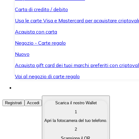
Carta di credito / debito
Usa le carte Visa e Mastercard per acquistare criptovalut
Acquista con carta
Negozio - Carte regalo
Nuovo
Acquista gift card dei tuoi marchi preferiti con criptoval
Vai al negozio di carte regalo
Acquista Criptovalute
Registrati
Accedi
Scarica il nostro Wallet
1
Acquista le criptovalute che ti interessano in modo rapi
Apri la fotocamera del tuo telefono.
Vendi Criptovalute
2
Converti le tue criptovalute in valuta fiat quando ne ha
Scansiona il QR.