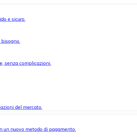
do e sicuro.
i bisogno.
e, senza complicazioni.
azioni del mercato.
 con un nuovo metodo di pagamento.