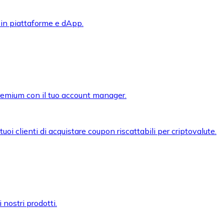
 in piattaforme e dApp.
premium con il tuo account manager.
oi clienti di acquistare coupon riscattabili per criptovalute.
 nostri prodotti.