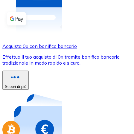
Acquista criptovalute in contanti e altri mezzi di pagam
Acquista con contanti
Bonifico SEPA
Aggiungi fondi al tuo conto Bitnovo o fai acquisti dirett
Acquista con bonifico bancario
Acquista 0x con bonifico bancario
Carta di credito / debito
Effettua il tuo acquisto di 0x tramite bonifico bancario
tradizionale in modo rapido e sicuro.
Usa le carte Visa e Mastercard per acquistare criptovalut
Acquista con carta
Scopri di più
Negozio - Carte regalo
Nuovo
Acquista gift card dei tuoi marchi preferiti con criptoval
Vai al negozio di carte regalo