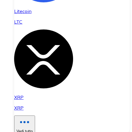
Litecoin
LTC
XRP
XRP
Vedi tutto