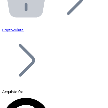
API Bitnovo
Integra la nostra API nel tuo ecosistema.
Diventa Rivenditore
Unisciti alla nostra rete di rivenditori e commercializza i
Criptovalute
Inserisci un Token
Aggiungi il token del tuo progetto al nostro servizio di
Acquista 0x
Bitcoin