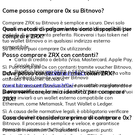
Come posso comprare 0x su Bitnovo?
Comprare ZRX su Bitnovo è semplice e sicuro. Devi solo
Quali metodi di pagamento sono disponibili per
creare un account, verificare la tua identità e scegliere il tuo
metodo di pagamento preferito. Riceverai i tuoi token nel
comprare ZRX?
tuo wallet Bitnovo o in qualsiasi indirizzo esterno
compatibile.
Su Bitnovo puoi comprare 0x utilizzando:
Posso comprare ZRX con contanti?
Carta di credito o debito (Visa, Mastercard, Apple Pay,
Google Pay)
Sì. Puoi comprare 0x con contanti tramite voucher Bitnovo,
Bonifico bancario SEPA o SEPA istantaneo
Dove posso conservare i miei token ZRX?
disponibili in più di
40.000 punti fisici
in Europa. Una volta
Contanti tramite voucher Bitnovo
ottenuto il voucher, accedi a:
www.bitnovo.com/buy/cash/0x/
e riscattalo rapidamente e
Con il tuo account Bitnovo ottieni un wallet integrato dove
in sicurezza.
Devo verificare la mia identità per comprare
puoi conservare e gestire i tuoi token ZRX in sicurezza. Puoi
anche inviarli a un wallet esterno compatibile con
ZRX?
Ethereum, come Metamask, Trust Wallet o Ledger.
Sì. A causa delle normative legali, è obbligatorio verificare
Cosa dovrei considerare prima di comprare 0x?
la propria identità prima di comprare criptovalute su
Bitnovo. Il processo è semplice e veloce, e garantisce
operazioni sicure per tutti gli utenti.
Prima di investire in 0x, considera i seguenti punti: