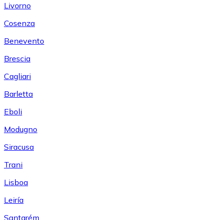
Livorno
Cosenza
Benevento
Brescia
Cagliari
Barletta
Eboli
Modugno
Siracusa
Trani
Lisboa
Leiría
Santarém