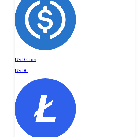
USD Coin
USDC