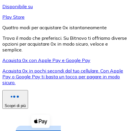
LTC
Disponibile su
Play Store
Quattro modi per acquistare 0x istantaneamente
Trova il modo che preferisci. Su Bitnovo ti offriamo diverse
opzioni per acquistare 0x in modo sicuro, veloce e
semplice.
Acquista 0x con Apple Pay e Google Pay
Acquista 0x in pochi secondi dal tuo cellulare. Con Apple
Pay o Google Pay ti basta un tocco per pagare in modo
XRP
sicuro.
XRP
Scopri di più
Vedi tutto
Buoni cripto