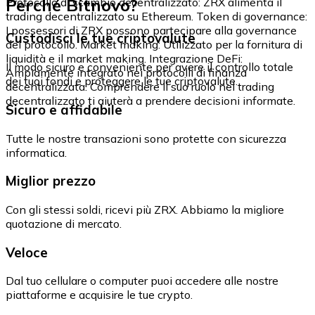
Perché Bitnovo?
Protocollo di scambio decentralizzato: ZRX alimenta il
trading decentralizzato su Ethereum. Token di governance:
I possessori di ZRX possono partecipare alla governance
Custodisci le tue criptovalute
del protocollo. Market making: Utilizzato per la fornitura di
liquidità e il market making. Integrazione DeFi:
Il modo sicuro e conveniente per avere il controllo totale
Ampiamente integrato nei protocolli di finanza
dei tuoi fondi e proteggere le tue criptovalute.
decentralizzata. Comprendere il suo ruolo nel trading
decentralizzato ti aiuterà a prendere decisioni informate.
Sicuro e affidabile
Tutte le nostre transazioni sono protette con sicurezza
informatica.
Miglior prezzo
Con gli stessi soldi, ricevi più ZRX. Abbiamo la migliore
quotazione di mercato.
Veloce
Dal tuo cellulare o computer puoi accedere alle nostre
piattaforme e acquisire le tue crypto.