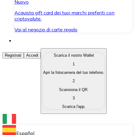
Nuovo
Acquista gift card dei tuoi marchi preferiti con
criptovalute.
Vai al negozio di carte regalo
Acquista Criptovalute
Registrati
Accedi
Scarica il nostro Wallet
1
Acquista le criptovalute che ti interessano in modo rapi
Apri la fotocamera del tuo telefono.
Vendi Criptovalute
2
Converti le tue criptovalute in valuta fiat quando ne ha
Scansiona il QR.
3
Scambia (Swap)
Scarica l'app.
Scambia una criptovaluta con un'altra istantaneamente
Wallet Bitnovo
Conserva le tue cripto in un Wallet self-custodial.
Español